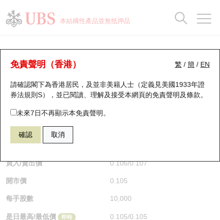
正股資料及市場統計
認股證分析儀
牛熊證分析儀
輪證市場統計
港股通資金流
瑞銀輪證教室
認股證
牛熊證
本結構性產品並無抵押品
認股證搜尋
表現
圖搜牛熊
表現
十大成交
港股通資金流
十大成交
瑞銀輪證教室
牛熊證分析儀
瑞銀認股證一覽
街貨統計
街貨統計
十大升幅/跌幅
正股分析儀
持股比重
每月輪證大市專題
牛熊全景快搜
免責聲明（香港）
繁
/
簡
/
EN
表現
街貨統計
比較
請確認閣下為香港居民，及並非美籍人士（定義見美國1933年證
新發行瑞銀認股證
比較
牛熊證搜尋
比較
十大認股證成交分佈
二十大活躍股份
顯示所有持股比重
輪證專欄
券法規則S），並已閱讀、理解及接受本網頁的
免責聲明及條款
。
即將到期認股證
牛熊證街貨分佈圖
十天股證佔大市成交
恒指成份股
講座及教育短片
67991 瑞銀
牛證
未來7日不再顯示本免責聲明。
3988 中國銀行
確認
取消
認股證到期結算價查詢
正股牛熊證列表
資金流
國指成份股
認股證投資者教育
$0.105
0.005
(-4.54%)
即時
認股證分析儀
新發行瑞銀牛熊證
街貨統計
科指成份股
牛熊證投資者教育
買入/賣出價
0.106
/
0.107
開市價
0.105
認股證速算機
已收回牛熊證剩餘價值
三十大平均引伸波幅
相關資產沽空
認股證牛熊證常問問題
每手股數
10,000
引伸波幅比較圖
即將到期牛熊證
業績及經濟日曆
是日最高/最低價
0.105
/
0.105
即時