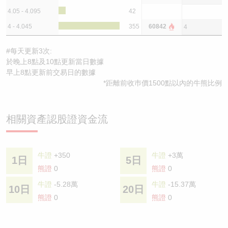
4.05 - 4.095
42
4 - 4.045
355
60842
4
#每天更新3次:
於晚上8點及10點更新當日數據
早上8點更新前交易日的數據
*距離前收巿價1500點以內的牛熊比例
相關資產認股證資金流
牛證
+350
牛證
+3萬
1日
5日
熊證
0
熊證
0
牛證
-5.28萬
牛證
-15.37萬
10日
20日
熊證
0
熊證
0