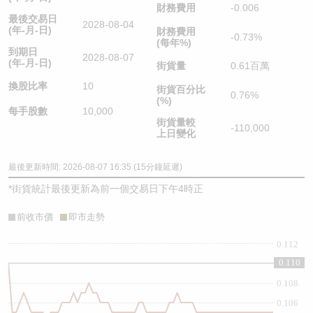
財務費用
-0.006
最後交易日
2028-08-04
(年-月-日)
財務費用
-0.73%
(每年%)
到期日
2028-08-07
(年-月-日)
街貨量
0.61百萬
換股比率
10
街貨百分比
0.76%
(%)
每手股數
10,000
街貨量較
-110,000
上日變化
最後更新時間: 2026-08-07 16:35 (15分鐘延遲)
*
街貨統計最後更新為前一個交易日下午4時正
前收市價
即市走勢
0.112
0.110
0.11
0.108
0.106