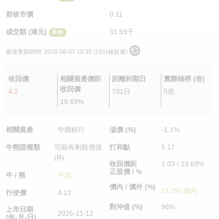
認股證/牛熊證日誌
牛熊證到期結算價查詢
中資ETFs溢價比較
前收市價
0.11
成交額 (港元)
31.59千
即時
認股證文件及公告
牛熊證分析儀
AH 股價對照
最後更新時間:
2026-08-07 16:35 (15分鐘延遲)
認股證文件及公告 (瑞信)
牛熊證速算機
即市板塊表現
收回價
相關資產價距
距離到期日
實際槓桿 (倍)
牛熊證文件及公告
ADR
收回價
4.2
731日
5倍
19.69%
牛熊證文件及公告 (瑞信)
收市競價變化
相關資產
中國銀行
溢價 (%)
-1.1%
牛熊證種類
可能有剩餘價值
打和點
5.17
(R)
收回價距
1.03 / 19.69%
正股價 / %
牛 / 熊
牛證
價內 / 價外 (%)
21.2% 價內
行使價
4.12
對沖值 (%)
96%
上市日期
2025-11-12
(年-月-日)