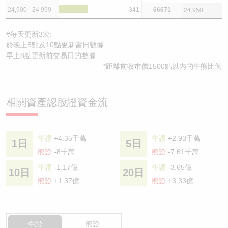
24,900 - 24,999
341
66671
24,950
#每天更新3次:
於晚上8點及10點更新當日數據
早上8點更新前交易日的數據
*距離前收巿價1500點以內的牛熊比例
相關資產認股證資金流
牛證
+4.35千萬
牛證
+2.93千萬
1日
5日
熊證
-8千萬
熊證
-7.61千萬
牛證
-1.17億
牛證
-3.65億
10日
20日
熊證
+1.37億
熊證
+3.33億
牛證
熊證