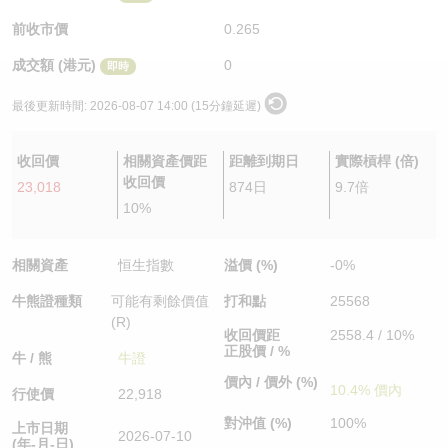
認股證/牛熊證日誌
牛熊證到期結算價查詢
中資ETFs溢價比較
前收市價
0.265
成交額 (港元)
0
即時
認股證文件及公告
牛熊證分析儀
AH 股價對照
最後更新時間:
2026-08-07 14:00 (15分鐘延遲)
認股證文件及公告 (瑞信)
牛熊證速算機
即市板塊表現
收回價
相關資產價距
距離到期日
實際槓桿 (倍)
牛熊證文件及公告
ADR
收回價
23,018
874日
9.7倍
10%
牛熊證文件及公告 (瑞信)
收市競價變化
相關資產
恒生指數
溢價 (%)
-0%
牛熊證種類
可能有剩餘價值
打和點
25568
(R)
收回價距
2558.4 / 10%
正股價 / %
牛 / 熊
牛證
價內 / 價外 (%)
10.4% 價內
行使價
22,918
對沖值 (%)
100%
上市日期
2026-07-10
(年-月-日)