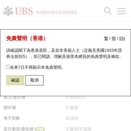
正股資料及市場統計
認股證分析儀
牛熊證分析儀
輪證市場統計
港股通資金流
瑞銀輪證教室
認股證
牛熊證
本結構性產品並無抵押品
認股證搜尋
表現
圖搜牛熊
表現
十大成交
港股通資金流
十大成交
瑞銀輪證教室
牛熊證分析儀
瑞銀認股證一覽
街貨統計
街貨統計
十大升幅/跌幅
正股分析儀
持股比重
每月輪證大市專題
牛熊全景快搜
免責聲明（香港）
繁
/
簡
/
EN
表現
街貨統計
比較
請確認閣下為香港居民，及並非美籍人士（定義見美國1933年證
新發行瑞銀認股證
比較
牛熊證搜尋
比較
十大認股證成交分佈
二十大活躍股份
顯示所有持股比重
輪證專欄
券法規則S），並已閱讀、理解及接受本網頁的
免責聲明及條款
。
即將到期認股證
牛熊證街貨分佈圖
十天股證佔大市成交
恒指成份股
講座及教育短片
56236 瑞銀
牛證
未來7日不再顯示本免責聲明。
HSI 恒生指數
確認
取消
認股證到期結算價查詢
正股牛熊證列表
資金流
國指成份股
認股證投資者教育
$0.265
即時
認股證分析儀
新發行瑞銀牛熊證
街貨統計
科指成份股
牛熊證投資者教育
買入/賣出價
0.265
/
0.27
開市價
不適用
認股證速算機
已收回牛熊證剩餘價值
三十大平均引伸波幅
相關資產沽空
認股證牛熊證常問問題
每手股數
10,000
引伸波幅比較圖
即將到期牛熊證
業績及經濟日曆
是日最高/最低價
不適用
/
不適用
即時