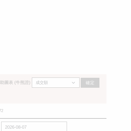
助圖表 (牛熊證)
確定
72