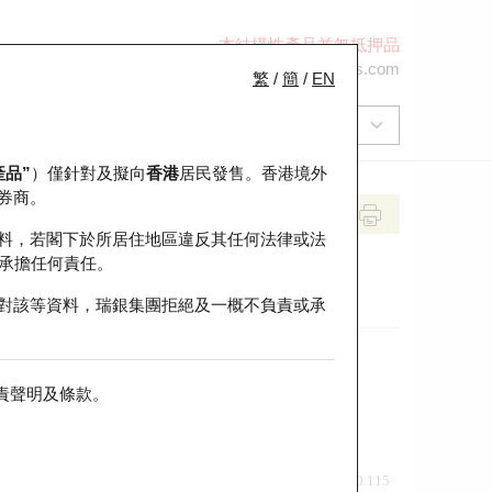
本結構性產品並無抵押品
+852 2971 6668
ol-hkwarrants@ubs.com
繁
/
簡
/
EN
產品”
）僅針對及擬向
香港
居民發售。香港境外
券商。
料，若閣下於所居住地區違反其任何法律或法
承擔任何責任。
對該等資料，瑞銀集團拒絕及一概不負責或承
責聲明及條款
。
前收市價
即市走勢
0.115