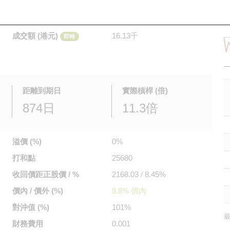
是日最高/最低價
0.109
/
0.103
即時
前收市價
0.106
成交額 (港元)
16.13千
即時
距離到期日
實際槓桿 (倍)
874日
11.3倍
溢價 (%)
0%
打和點
25680
收回價距
正股價 / %
2168.03 / 8.45%
價內 / 價外 (%)
8.8% 價內
對沖值 (%)
101%
最
財務費用
0.001