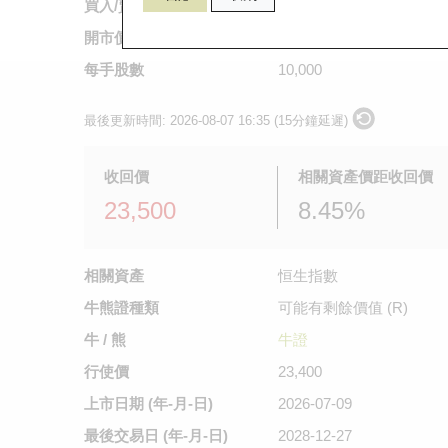
買入/賣出價
0.114
/
0.115
開市價
0.103
每手股數
10,000
最後更新時間:
2026-08-07 16:35 (15分鐘延遲)
收回價
相關資產價距收回價
23,500
8.45%
相關資產
恒生指數
牛熊證種類
可能有剩餘價值 (R)
牛 / 熊
牛證
行使價
23,400
上市日期
(年-月-日)
2026-07-09
最後交易日
(年-月-日)
2028-12-27