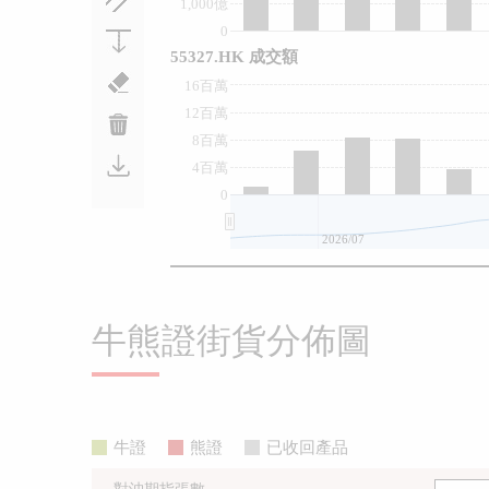
1,000億
0
55327.HK 成交額
16百萬
12百萬
8百萬
4百萬
0
2026/07
牛熊證街貨分佈圖
牛證
熊證
已收回產品