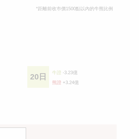
*距離前收巿價1500點以內的牛熊比例
牛證
-3.23億
20日
熊證
+3.24億