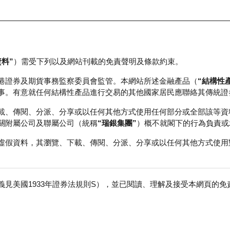
資料”
）需受下列以及網站刊載的免責聲明及條款約束。
正股資料及市場統計
瑞銀輪證教室
港證券及期貨事務監察委員會監管。本網站所述金融產品（
“結構性
事。有意就任何結構性產品進行交易的其他國家居民應聯絡其傳統證
載、傳閱、分派、分享或以任何其他方式使用任何部分或全部該等資
關附屬公司及聯屬公司（統稱
“瑞銀集團”
）概不就閣下的行為負責或
虛假資料，其瀏覽、下載、傳閱、分派、分享或以任何其他方式使用
見美國1933年證券法規則S），並已閱讀、理解及接受本網頁的
數
免