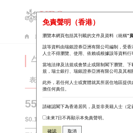
免責聲明（香港）
瀏覽本網頁包括其刊載的文件及資料（統稱
“
認股證
牛熊證
美股指數產品
輪證市場統計
該等資料由瑞銀證券亞洲有限公司編制，受香
人士不得瀏覽、使用、依賴或根據該等資料行
牛熊證分析儀
當地法律及法規或會禁止或限制閣下瀏覽、下
規，瑞士銀行、瑞銀證券亞洲有限公司及其相
表現
街貨統計
比較
此外，若任何人士或實體就其所居住地區提供
擔任何責任。
55327 瑞銀
牛證
請確認閣下為香港居民，及並非美籍人士（定義
HSI 恒生指
未來7日不再顯示本免責聲明。
$0.114
0.008
(+7.55%)
即時
確認
取消