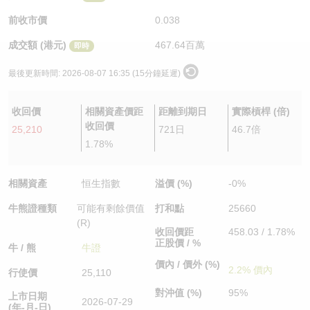
認股證/牛熊證日誌
牛熊證到期結算價查詢
中資ETFs溢價比較
前收市價
0.038
成交額 (港元)
467.64百萬
即時
認股證文件及公告
牛熊證分析儀
AH 股價對照
最後更新時間:
2026-08-07 16:35 (15分鐘延遲)
認股證文件及公告 (瑞信)
牛熊證速算機
即市板塊表現
收回價
相關資產價距
距離到期日
實際槓桿 (倍)
牛熊證文件及公告
ADR
收回價
25,210
721日
46.7倍
1.78%
牛熊證文件及公告 (瑞信)
收市競價變化
相關資產
恒生指數
溢價 (%)
-0%
牛熊證種類
可能有剩餘價值
打和點
25660
(R)
收回價距
458.03 / 1.78%
正股價 / %
牛 / 熊
牛證
價內 / 價外 (%)
2.2% 價內
行使價
25,110
對沖值 (%)
95%
上市日期
2026-07-29
(年-月-日)