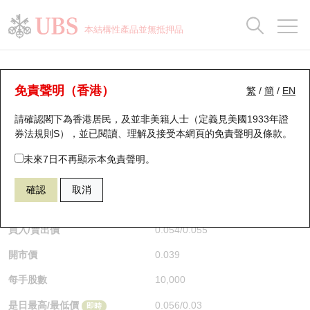
正股資料及市場統計
認股證分析儀
牛熊證分析儀
輪證市場統計
港股通資金流
瑞銀輪證教室
認股證
牛熊證
本結構性產品並無抵押品
認股證搜尋
表現
圖搜牛熊
表現
十大成交
港股通資金流
十大成交
瑞銀輪證教室
牛熊證分析儀
瑞銀認股證一覽
街貨統計
街貨統計
十大升幅/跌幅
正股分析儀
持股比重
每月輪證大市專題
牛熊全景快搜
免責聲明（香港）
繁
/
簡
/
EN
表現
街貨統計
比較
請確認閣下為香港居民，及並非美籍人士（定義見美國1933年證
新發行瑞銀認股證
比較
牛熊證搜尋
比較
十大認股證成交分佈
二十大活躍股份
顯示所有持股比重
輪證專欄
券法規則S），並已閱讀、理解及接受本網頁的
免責聲明及條款
。
即將到期認股證
牛熊證街貨分佈圖
十天股證佔大市成交
恒指成份股
講座及教育短片
67438 瑞銀
牛證
未來7日不再顯示本免責聲明。
HSI 恒生指數
確認
取消
認股證到期結算價查詢
正股牛熊證列表
資金流
國指成份股
認股證投資者教育
$0.055
0.017
(+44.74%)
即時
認股證分析儀
新發行瑞銀牛熊證
街貨統計
科指成份股
牛熊證投資者教育
買入/賣出價
0.054
/
0.055
開市價
0.039
認股證速算機
已收回牛熊證剩餘價值
三十大平均引伸波幅
相關資產沽空
認股證牛熊證常問問題
每手股數
10,000
引伸波幅比較圖
即將到期牛熊證
業績及經濟日曆
是日最高/最低價
0.056
/
0.03
即時