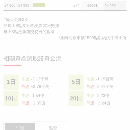
24,900 - 24,999
274
66671
24,950
#每天更新3次:
於晚上8點及10點更新當日數據
早上8點更新前交易日的數據
*距離前收巿價1500點以內的牛熊比例
相關資產認股證資金流
牛證
-2.12千萬
牛證
-1.19百萬
1日
5日
熊證
+3.76千萬
熊證
-2.41千萬
牛證
-1.54億
牛證
-3.23億
10日
20日
熊證
+2.35億
熊證
+3.24億
牛證
熊證