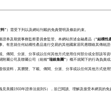
資料”
）需受下列以及網站刊載的免責聲明及條款約束。
正股資料及市場統計
瑞銀輪證教室
港證券及期貨事務監察委員會監管。本網站所述金融產品（
“結構性
事。有意就任何結構性產品進行交易的其他國家居民應聯絡其傳統證
載、傳閱、分派、分享或以任何其他方式使用任何部分或全部該等資
關附屬公司及聯屬公司（統稱
“瑞銀集團”
）概不就閣下的行為負責或
虛假資料，其瀏覽、下載、傳閱、分派、分享或以任何其他方式使用
見美國1933年證券法規則S），並已閱讀、理解及接受本網頁的
數
免