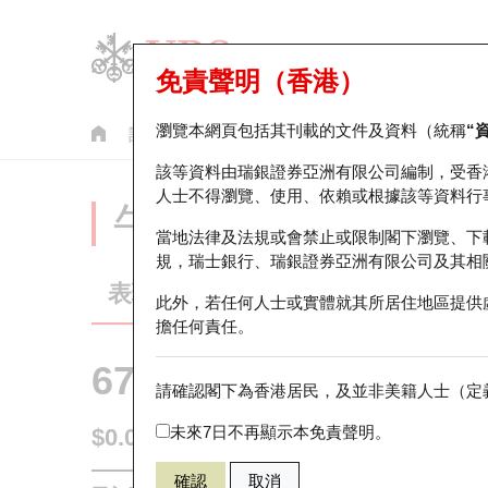
免責聲明（香港）
瀏覽本網頁包括其刊載的文件及資料（統稱
“
認股證
牛熊證
美股指數產品
輪證市場統計
該等資料由瑞銀證券亞洲有限公司編制，受香
人士不得瀏覽、使用、依賴或根據該等資料行
牛熊證分析儀
當地法律及法規或會禁止或限制閣下瀏覽、下
規，瑞士銀行、瑞銀證券亞洲有限公司及其相
表現
街貨統計
比較
此外，若任何人士或實體就其所居住地區提供
擔任何責任。
67438 瑞銀
牛證
請確認閣下為香港居民，及並非美籍人士（定義
HSI 恒生指
未來7日不再顯示本免責聲明。
$0.055
0.017
(+44.74%)
即時
確認
取消