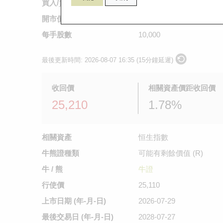
買入/賣出價
0.054
/
0.055
開市價
0.039
每手股數
10,000
最後更新時間:
2026-08-07 16:35 (15分鐘延遲)
收回價
相關資產價距收回價
25,210
1.78%
相關資產
恒生指數
牛熊證種類
可能有剩餘價值 (R)
牛 / 熊
牛證
行使價
25,110
上市日期
(年-月-日)
2026-07-29
最後交易日
(年-月-日)
2028-07-27