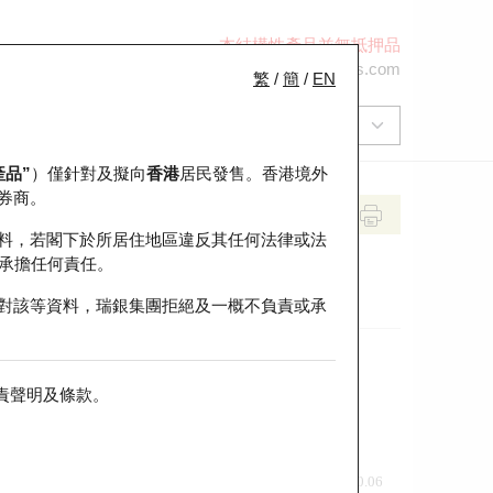
本結構性產品並無抵押品
+852 2971 6668
ol-hkwarrants@ubs.com
繁
/
簡
/
EN
產品”
）僅針對及擬向
香港
居民發售。香港境外
券商。
料，若閣下於所居住地區違反其任何法律或法
承擔任何責任。
對該等資料，瑞銀集團拒絕及一概不負責或承
責聲明及條款
。
前收市價
即市走勢
0.06