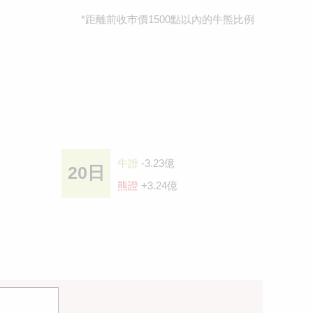
*距離前收巿價1500點以內的牛熊比例
牛證
-3.23億
20日
熊證
+3.24億