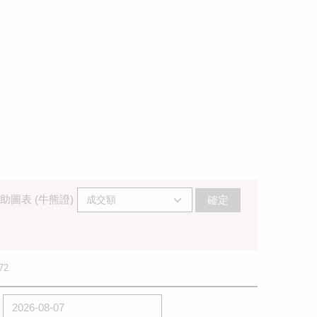
助圖表 (牛熊證)
確定
72