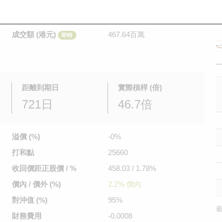
是日最高/最低價
0.056
/
0.03
即時
前收市價
0.038
成交額 (港元)
467.64百萬
即時
距離到期日
實際槓桿 (倍)
721日
46.7倍
溢價 (%)
-0%
打和點
25660
收回價距
正股價 / %
458.03 / 1.78%
價內 / 價外 (%)
2.2% 價內
對沖值 (%)
95%
最
財務費用
-0.0008