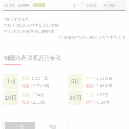
24,900 - 24,999
274
66671
24,950
#每天更新3次:
於晚上8點及10點更新當日數據
早上8點更新前交易日的數據
*距離前收巿價1500點以內的牛熊比例
相關資產認股證資金流
牛證
-2.12千萬
牛證
-1.19百萬
1日
5日
熊證
+3.76千萬
熊證
-2.41千萬
牛證
-1.54億
牛證
-3.23億
10日
20日
熊證
+2.35億
熊證
+3.24億
牛證
熊證