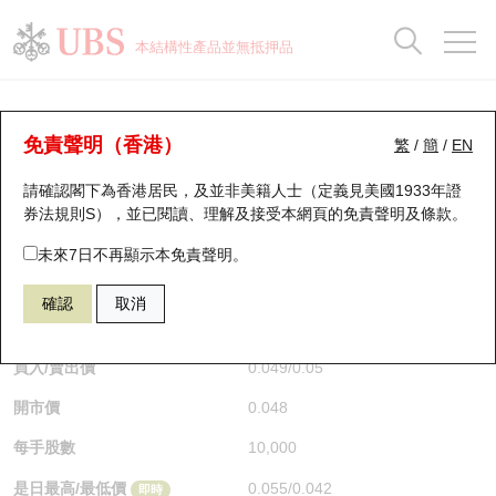
正股資料及市場統計
認股證分析儀
牛熊證分析儀
輪證市場統計
港股通資金流
瑞銀輪證教室
認股證
牛熊證
本結構性產品並無抵押品
認股證搜尋
表現
圖搜牛熊
表現
十大成交
港股通資金流
十大成交
瑞銀輪證教室
牛熊證分析儀
瑞銀認股證一覽
街貨統計
街貨統計
十大升幅/跌幅
正股分析儀
持股比重
每月輪證大市專題
牛熊全景快搜
免責聲明（香港）
繁
/
簡
/
EN
表現
街貨統計
比較
請確認閣下為香港居民，及並非美籍人士（定義見美國1933年證
新發行瑞銀認股證
比較
牛熊證搜尋
比較
十大認股證成交分佈
二十大活躍股份
顯示所有持股比重
輪證專欄
券法規則S），並已閱讀、理解及接受本網頁的
免責聲明及條款
。
即將到期認股證
牛熊證街貨分佈圖
十天股證佔大市成交
恒指成份股
講座及教育短片
55819 瑞銀
牛證
未來7日不再顯示本免責聲明。
HSI 恒生指數
確認
取消
認股證到期結算價查詢
正股牛熊證列表
資金流
國指成份股
認股證投資者教育
$0.049
即時
認股證分析儀
新發行瑞銀牛熊證
街貨統計
科指成份股
牛熊證投資者教育
買入/賣出價
0.049
/
0.05
開市價
0.048
認股證速算機
已收回牛熊證剩餘價值
三十大平均引伸波幅
相關資產沽空
認股證牛熊證常問問題
每手股數
10,000
引伸波幅比較圖
即將到期牛熊證
業績及經濟日曆
是日最高/最低價
0.055
/
0.042
即時