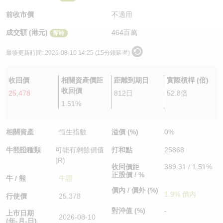
認股證/牛熊證日誌
牛熊證到期結算價查詢
中資ETFs溢價比較
前收市價
不適用
成交額 (港元)
464百萬
即時
認股證文件及公告
牛熊證分析儀
AH 股價對照
最後更新時間:
2026-08-10 14:25 (15分鐘延遲)
認股證文件及公告 (瑞信)
牛熊證速算機
即市板塊表現
收回價
相關資產價距
距離到期日
實際槓桿 (倍)
牛熊證文件及公告
ADR
收回價
25,478
812日
52.8倍
1.51%
牛熊證文件及公告 (瑞信)
收市競價變化
相關資產
恒生指數
溢價 (%)
0%
牛熊證種類
可能有剩餘價值
打和點
25868
(R)
收回價距
389.31 / 1.51%
正股價 / %
牛 / 熊
牛證
價內 / 價外 (%)
1.9% 價內
行使價
25,378
對沖值 (%)
-
上市日期
2026-08-10
(年-月-日)