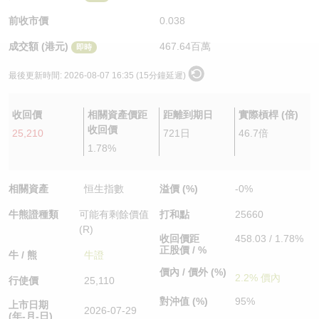
認股證/牛熊證日誌
牛熊證到期結算價查詢
中資ETFs溢價比較
前收市價
0.038
成交額 (港元)
467.64百萬
即時
認股證文件及公告
牛熊證分析儀
AH 股價對照
最後更新時間:
2026-08-07 16:35 (15分鐘延遲)
認股證文件及公告 (瑞信)
牛熊證速算機
即市板塊表現
收回價
相關資產價距
距離到期日
實際槓桿 (倍)
牛熊證文件及公告
ADR
收回價
25,210
721日
46.7倍
1.78%
牛熊證文件及公告 (瑞信)
收市競價變化
相關資產
恒生指數
溢價 (%)
-0%
牛熊證種類
可能有剩餘價值
打和點
25660
(R)
收回價距
458.03 / 1.78%
正股價 / %
牛 / 熊
牛證
價內 / 價外 (%)
2.2% 價內
行使價
25,110
對沖值 (%)
95%
上市日期
2026-07-29
(年-月-日)