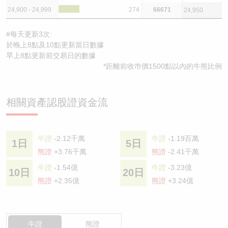
24,900 - 24,999
274
66671
24,950
#每天更新3次:
於晚上8點及10點更新當日數據
早上8點更新前交易日的數據
*距離前收巿價1500點以內的牛熊比例
相關資產認股證資金流
牛證
-2.12千萬
牛證
-1.19百萬
1日
5日
熊證
+3.76千萬
熊證
-2.41千萬
牛證
-1.54億
牛證
-3.23億
10日
20日
熊證
+2.35億
熊證
+3.24億
牛證
熊證