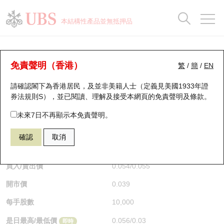
正股資料及市場統計
認股證分析儀
牛熊證分析儀
輪證市場統計
港股通資金流
瑞銀輪證教室
認股證
牛熊證
本結構性產品並無抵押品
認股證搜尋
表現
圖搜牛熊
表現
十大成交
港股通資金流
十大成交
瑞銀輪證教室
牛熊證分析儀
瑞銀認股證一覽
街貨統計
街貨統計
十大升幅/跌幅
正股分析儀
持股比重
每月輪證大市專題
牛熊全景快搜
免責聲明（香港）
繁
/
簡
/
EN
表現
街貨統計
比較
請確認閣下為香港居民，及並非美籍人士（定義見美國1933年證
新發行瑞銀認股證
比較
牛熊證搜尋
比較
十大認股證成交分佈
二十大活躍股份
顯示所有持股比重
輪證專欄
券法規則S），並已閱讀、理解及接受本網頁的
免責聲明及條款
。
即將到期認股證
牛熊證街貨分佈圖
十天股證佔大市成交
恒指成份股
講座及教育短片
67438 瑞銀
牛證
未來7日不再顯示本免責聲明。
HSI 恒生指數
確認
取消
認股證到期結算價查詢
正股牛熊證列表
資金流
國指成份股
認股證投資者教育
$0.055
0.017
(+44.74%)
即時
認股證分析儀
新發行瑞銀牛熊證
街貨統計
科指成份股
牛熊證投資者教育
買入/賣出價
0.054
/
0.055
開市價
0.039
認股證速算機
已收回牛熊證剩餘價值
三十大平均引伸波幅
相關資產沽空
認股證牛熊證常問問題
每手股數
10,000
引伸波幅比較圖
即將到期牛熊證
業績及經濟日曆
是日最高/最低價
0.056
/
0.03
即時