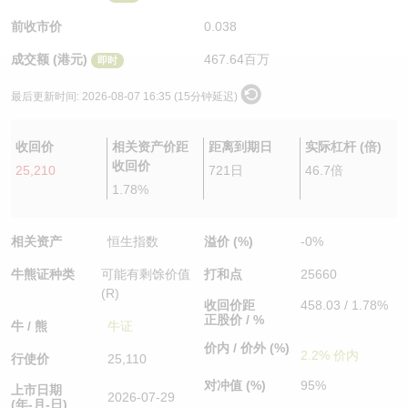
认股证/牛熊证日志
牛熊证到期结算价查找
中资ETFs溢价比较
前收市价
0.038
成交额 (港元)
467.64百万
即时
认股证文件及公告
牛熊证分析仪
AH 股价对照
最后更新时间:
2026-08-07 16:35 (15分钟延迟)
认股证文件及公告 (瑞信)
牛熊证速算机
即市板块表现
收回价
相关资产价距
距离到期日
实际杠杆 (倍)
牛熊证文件及公告
ADR
收回价
25,210
721日
46.7倍
1.78%
牛熊证文件及公告 (瑞信)
收市竞价变化
相关资产
恒生指数
溢价 (%)
-0%
牛熊证种类
可能有剩馀价值
打和点
25660
(R)
收回价距
458.03 / 1.78%
正股价 / %
牛 / 熊
牛证
价内 / 价外 (%)
2.2% 价内
行使价
25,110
对冲值 (%)
95%
上市日期
2026-07-29
(年-月-日)