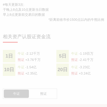
#每天更新3次:
于晚上8点及10点更新当日数据
早上8点更新前交易日的数据
*距离前收巿价1500点以内的牛熊比例
相关资产认股证资金流
牛证
-2.12千万
牛证
-1.19百万
1日
5日
熊证
+3.76千万
熊证
-2.41千万
牛证
-1.54亿
牛证
-3.23亿
10日
20日
熊证
+2.35亿
熊证
+3.24亿
牛证
熊证