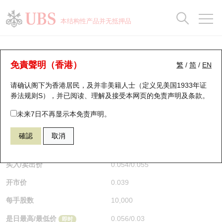
正股数据及市场统计
认股证分析仪
牛熊证分析仪
轮证市场统计
港股通资金流
瑞银轮证教室
认股证
牛熊证
本结构性产品并无抵押品
认股证搜寻
表现
图搜牛熊
表现
十大成交
港股通资金流
十大成交
瑞银轮证教室
牛熊证分析仪
瑞银认股证一览
街货统计
街货统计
十大升幅/跌幅
正股分析仪
持股比重
每月轮证大市专题
牛熊全景快搜
免責聲明（香港）
繁
/
简
/
EN
表现
街货统计
比较
请确认阁下为香港居民，及并非美籍人士（定义见美国1933年证
新发行瑞银认股证
比较
牛熊证搜寻
比较
十大认股证成交分布
二十大活跃股份
显示所有持股比重
轮证专栏
券法规则S），并已阅读、理解及接受本网页的
免责声明及条款
。
即将到期认股证
牛熊证街货分布图
十天股证占大市成交
恒指成份股
讲座及教育短片
67438 瑞银
牛证
未来7日不再显示本免责声明。
HSI 恒生指数
確認
取消
认股证到期结算价查找
正股牛熊证列表
资金流
国指成份股
认股证投资者教育
$0.055
0.017
(+44.74%)
即时
认股证分析仪
新发行瑞银牛熊证
街货统计
科指成份股
牛熊证投资者教育
买入/卖出价
0.054
/
0.055
开市价
0.039
认股证速算机
已收回牛熊证剩余价值
三十大平均引伸波幅
相关资产沽空
认股证牛熊证常问问题
每手股数
10,000
引伸波幅比较图
即将到期牛熊证
业绩及经济日历
是日最高/最低价
0.056
/
0.03
即时