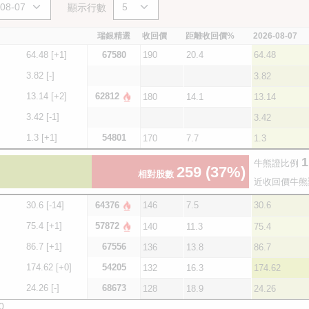
顯示行數
瑞銀精選
收回價
距離收回價%
2026-08-07
64.48
[+1]
67580
190
20.4
64.48
3.82
[-]
3.82
13.14
[+2]
62812
180
14.1
13.14
3.42
[-1]
3.42
1.3
[+1]
54801
170
7.7
1.3
1
牛熊證比例
259
(37%)
相對股數
近收回價牛熊
30.6
[-14]
64376
146
7.5
30.6
75.4
[+1]
57872
140
11.3
75.4
86.7
[+1]
67556
136
13.8
86.7
174.62
[+0]
54205
132
16.3
174.62
24.26
[-]
68673
128
18.9
24.26
0