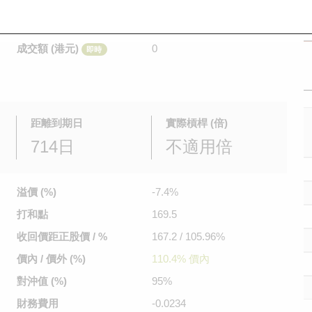
是日最高/最低價
不適用
/
不適用
即時
前收市價
0.325
成交額 (港元)
0
即時
距離到期日
實際槓桿 (倍)
714日
不適用倍
溢價 (%)
-7.4%
打和點
169.5
收回價距
正股價 / %
167.2 / 105.96%
價內 / 價外 (%)
110.4% 價內
對沖值 (%)
95%
財務費用
-0.0234