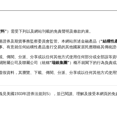
資料”
）需受下列以及網站刊載的免責聲明及條款約束。
正股資料及市場統計
瑞銀輪證教室
港證券及期貨事務監察委員會監管。本網站所述金融產品（
“結構性
事。有意就任何結構性產品進行交易的其他國家居民應聯絡其傳統證
載、傳閱、分派、分享或以任何其他方式使用任何部分或全部該等資
關附屬公司及聯屬公司（統稱
“瑞銀集團”
）概不就閣下的行為負責或
虛假資料，其瀏覽、下載、傳閱、分派、分享或以任何其他方式使用
見美國1933年證券法規則S），並已閱讀、理解及接受本網頁的
特
免