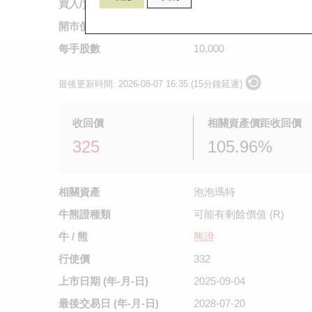
買入/賣出價
0.32
/
0.33
開市價
不適用
每手股數
10,000
最後更新時間:
2026-08-07 16:35 (15分鐘延遲)
收回價
相關資產價距收回價
325
105.96%
相關資產
泡泡瑪特
牛熊證種類
可能有剩餘價值 (R)
牛 / 熊
熊證
行使價
332
上市日期
(年-月-日)
2025-09-04
最後交易日
(年-月-日)
2028-07-20