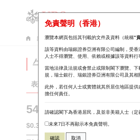
免責聲明（香港）
瀏覽本網頁包括其刊載的文件及資料（統稱
“
認股證
牛熊證
美股指數產品
輪證市場統計
該等資料由瑞銀證券亞洲有限公司編制，受香
人士不得瀏覽、使用、依賴或根據該等資料行
牛熊證分析儀
當地法律及法規或會禁止或限制閣下瀏覽、下
規，瑞士銀行、瑞銀證券亞洲有限公司及其相
表現
街貨統計
比較
此外，若任何人士或實體就其所居住地區提供
擔任何責任。
54577 瑞銀
熊證
請確認閣下為香港居民，及並非美籍人士（定義
9992 泡泡瑪
未來7日不再顯示本免責聲明。
$0.325
即時
確認
取消