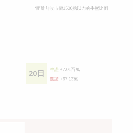
*距離前收巿價1500點以內的牛熊比例
牛證
+7.01百萬
20日
熊證
+67.13萬