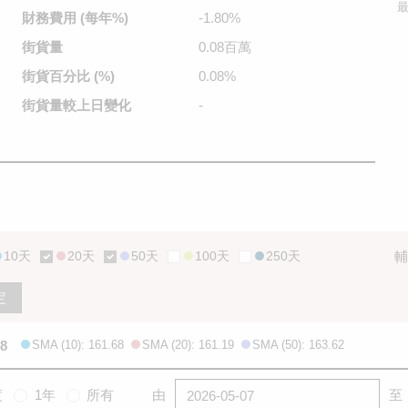
最
財務費用
(每年%)
-1.80%
街貨量
0.08百萬
街貨百分比
(%)
0.08%
街貨量較
上日變化
-
10天
20天
50天
100天
250天
輔
定
.8
SMA (10): 161.68
SMA (20): 161.19
SMA (50): 163.62
度
1年
所有
由
至