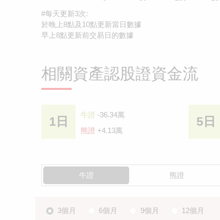
#每天更新3次:
於晚上8點及10點更新當日數據
早上8點更新前交易日的數據
相關資產認股證資金流
牛證
-36.34萬
1日
5日
熊證
+4.13萬
牛證
熊證
3個月
6個月
9個月
12個月