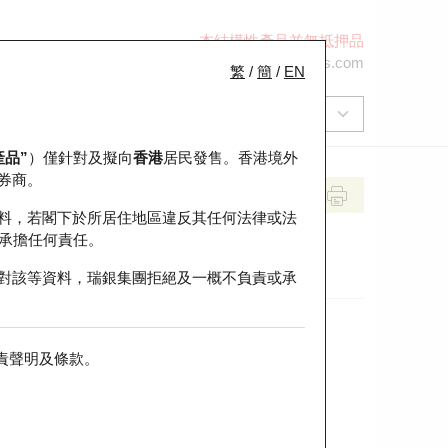
本結構性產品並無抵押品
+852 2971 6668
ol-hkwarrants@ubs.com
繁
/
簡
/
EN
產品”
）僅針對及擬向
香港
居民發售。香港境外
券商。
料，若閣下於所居住地區違反其任何法律或法
承擔任何責任。
對該等資料，瑞銀集團拒絕及一概不負責或承
責聲明及條款
。
前收市價
即市走勢