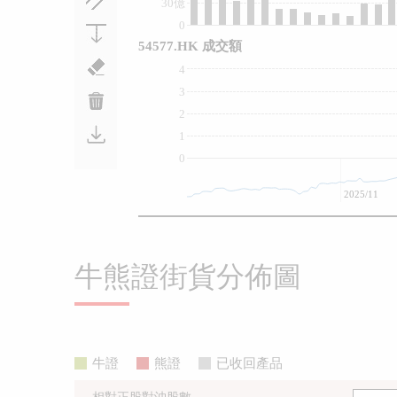
30億
0
54577.HK 成交額
4
3
2
1
0
2025/11
牛熊證街貨分佈圖
牛證
熊證
已收回產品