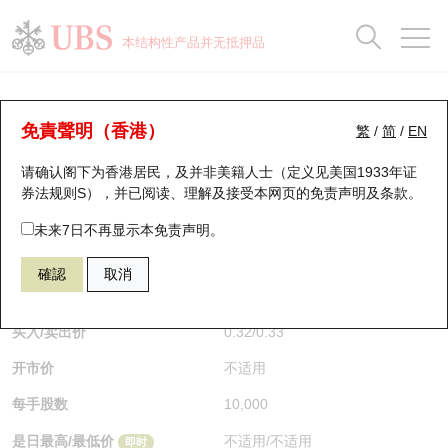
正股数据及市场统计
认股证分析仪
牛熊证分析仪
轮证市场统计
港股通资金流
瑞银轮证教室
认股证
牛熊证
本结构性产品并无抵押品
认股证搜寻
表现
图搜牛熊
表现
十大成交
港股通资金流
十大成交
瑞银轮证教室
牛熊证分析仪
瑞银认股证一览
街货统计
街货统计
十大升幅/跌幅
正股分析仪
持股比重
每月轮证大市专题
牛熊全景快搜
免責聲明（香港）
繁
/
简
/
EN
表现
街货统计
比较
请确认阁下为香港居民，及并非美籍人士（定义见美国1933年证
新发行瑞银认股证
比较
牛熊证搜寻
比较
十大认股证成交分布
二十大活跃股份
显示所有持股比重
轮证专栏
券法规则S），并已阅读、理解及接受本网页的
免责声明及条款
。
即将到期认股证
牛熊证街货分布图
十天股证占大市成交
恒指成份股
讲座及教育短片
54577 瑞银
熊证
未来7日不再显示本免责声明。
9992 泡泡玛特
確認
取消
认股证到期结算价查找
正股牛熊证列表
资金流
国指成份股
认股证投资者教育
$0.325
即时
认股证分析仪
新发行瑞银牛熊证
街货统计
科指成份股
牛熊证投资者教育
买入/卖出价
0.32
/
0.33
开市价
不适用
认股证速算机
已收回牛熊证剩余价值
三十大平均引伸波幅
相关资产沽空
认股证牛熊证常问问题
每手股数
10,000
引伸波幅比较图
即将到期牛熊证
业绩及经济日历
是日最高/最低价
不适用
/
不适用
即时