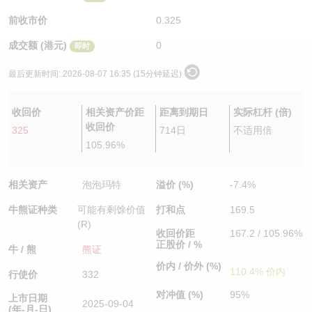
认股证/牛熊证日志
牛熊证到期结算价查找
中资ETFs溢价比较
前收市价
0.325
成交额 (港元)
0
即时
认股证文件及公告
牛熊证分析仪
AH 股价对照
最后更新时间:
2026-08-07 16:35 (15分钟延迟)
认股证文件及公告 (瑞信)
牛熊证速算机
即市板块表现
收回价
相关资产价距
距离到期日
实际杠杆 (倍)
牛熊证文件及公告
ADR
收回价
325
714日
不适用倍
105.96%
牛熊证文件及公告 (瑞信)
收市竞价变化
相关资产
泡泡玛特
溢价 (%)
-7.4%
牛熊证种类
可能有剩馀价值
打和点
169.5
(R)
收回价距
167.2 / 105.96%
正股价 / %
牛 / 熊
熊证
价内 / 价外 (%)
110.4% 价内
行使价
332
对冲值 (%)
95%
上市日期
2025-09-04
(年-月-日)