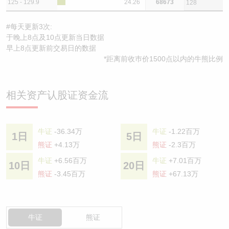
125 - 129.9
24.26
68673
128
#每天更新3次:
于晚上8点及10点更新当日数据
早上8点更新前交易日的数据
*距离前收巿价1500点以内的牛熊比例
相关资产认股证资金流
牛证
-36.34万
牛证
-1.22百万
1日
5日
熊证
+4.13万
熊证
-2.3百万
牛证
+6.56百万
牛证
+7.01百万
10日
20日
熊证
-3.45百万
熊证
+67.13万
牛证
熊证