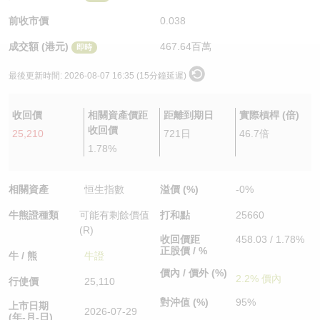
認股證/牛熊證日誌
牛熊證到期結算價查詢
中資ETFs溢價比較
前收市價
0.038
成交額 (港元)
467.64百萬
即時
認股證文件及公告
牛熊證分析儀
AH 股價對照
最後更新時間:
2026-08-07 16:35 (15分鐘延遲)
認股證文件及公告 (瑞信)
牛熊證速算機
即市板塊表現
收回價
相關資產價距
距離到期日
實際槓桿 (倍)
牛熊證文件及公告
ADR
收回價
25,210
721日
46.7倍
1.78%
牛熊證文件及公告 (瑞信)
收市競價變化
相關資產
恒生指數
溢價 (%)
-0%
牛熊證種類
可能有剩餘價值
打和點
25660
(R)
收回價距
458.03 / 1.78%
正股價 / %
牛 / 熊
牛證
價內 / 價外 (%)
2.2% 價內
行使價
25,110
對沖值 (%)
95%
上市日期
2026-07-29
(年-月-日)