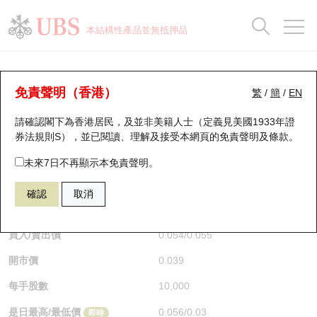
正股資料及市場統計
認股證分析儀
牛熊證分析儀
輪證市場統計
港股通資金流
瑞銀輪證教室
認股證
牛熊證
本結構性產品並無抵押品
認股證搜尋
表現
圖搜牛熊
表現
十大成交
港股通資金流
十大成交
瑞銀輪證教室
牛熊證分析儀
瑞銀認股證一覽
街貨統計
街貨統計
十大升幅/跌幅
正股分析儀
持股比重
每月輪證大市專題
牛熊全景快搜
免責聲明（香港）
繁
/
簡
/
EN
表現
街貨統計
比較
請確認閣下為香港居民，及並非美籍人士（定義見美國1933年證
新發行瑞銀認股證
比較
牛熊證搜尋
比較
十大認股證成交分佈
二十大活躍股份
顯示所有持股比重
輪證專欄
券法規則S），並已閱讀、理解及接受本網頁的
免責聲明及條款
。
即將到期認股證
牛熊證街貨分佈圖
十天股證佔大市成交
恒指成份股
講座及教育短片
67438 瑞銀
牛證
未來7日不再顯示本免責聲明。
HSI 恒生指數
確認
取消
認股證到期結算價查詢
正股牛熊證列表
資金流
國指成份股
認股證投資者教育
$0.055
0.017
(+44.74%)
即時
認股證分析儀
新發行瑞銀牛熊證
街貨統計
科指成份股
牛熊證投資者教育
買入/賣出價
0.054
/
0.055
開市價
0.039
認股證速算機
已收回牛熊證剩餘價值
三十大平均引伸波幅
相關資產沽空
認股證牛熊證常問問題
每手股數
10,000
引伸波幅比較圖
即將到期牛熊證
業績及經濟日曆
是日最高/最低價
0.056
/
0.03
即時