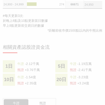
24,900 - 24,999
274
66671
24,950
#每天更新3次:
於晚上8點及10點更新當日數據
早上8點更新前交易日的數據
*距離前收巿價1500點以內的牛熊比例
相關資產認股證資金流
牛證
-2.12千萬
牛證
-1.19百萬
1日
5日
熊證
+3.76千萬
熊證
-2.41千萬
牛證
-1.54億
牛證
-3.23億
10日
20日
熊證
+2.35億
熊證
+3.24億
牛證
熊證