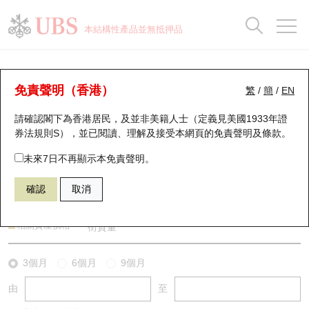
正股資料及市場統計
認股證分析儀
牛熊證分析儀
輪證市場統計
港股通資金流
瑞銀輪證教室
認股證
牛熊證
本結構性產品並無抵押品
認股證搜尋
表現
圖搜牛熊
表現
十大成交
港股通資金流
十大成交
瑞銀輪證教室
牛熊證分析儀
瑞銀認股證一覽
街貨統計
街貨統計
十大升幅/跌幅
正股分析儀
持股比重
每月輪證大市專題
牛熊全景快搜
免責聲明（香港）
繁
/
簡
/
EN
表現
街貨統計
比較
請確認閣下為香港居民，及並非美籍人士（定義見美國1933年證
新發行瑞銀認股證
比較
牛熊證搜尋
比較
十大認股證成交分佈
二十大活躍股份
顯示所有持股比重
輪證專欄
券法規則S），並已閱讀、理解及接受本網頁的
免責聲明及條款
。
即將到期認股證
牛熊證街貨分佈圖
十天股證佔大市成交
恒指成份股
講座及教育短片
55819 瑞銀
牛證
未來7日不再顯示本免責聲明。
HSI 恒生指數
確認
取消
認股證到期結算價查詢
正股牛熊證列表
資金流
國指成份股
認股證投資者教育
認股證分析儀
新發行瑞銀牛熊證
街貨統計
科指成份股
牛熊證投資者教育
相關資產價格
街貨量
認股證速算機
已收回牛熊證剩餘價值
三十大平均引伸波幅
相關資產沽空
認股證牛熊證常問問題
3個月
6個月
9個月
由
至
引伸波幅比較圖
即將到期牛熊證
業績及經濟日曆