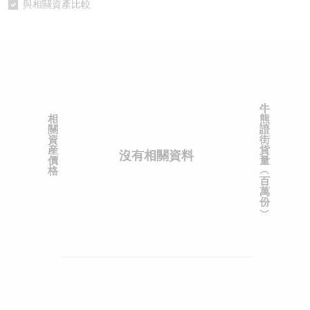
與相關資產比較
認股證/牛熊證日誌
牛熊證到期結算價查詢
中資ETFs溢價比較
認股證文件及公告
牛熊證分析儀
AH 股價對照
認股證文件及公告 (瑞信)
牛熊證速算機
即市板塊表現
牛
相
熊
牛熊證文件及公告
ADR
關
證
資
街
産
貨
沒有相關資料
牛熊證文件及公告 (瑞信)
收市競價變化
價
量
格
︵
百
萬
份
︶