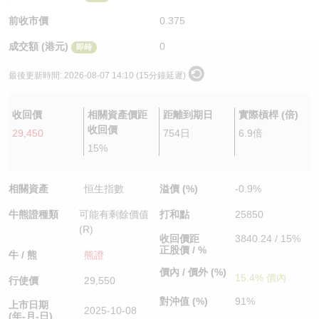
認股證/牛熊證日誌
牛熊證到期結算價查詢
中資ETFs溢價比較
前收市價
0.375
成交額 (港元)
0
即時
認股證文件及公告
牛熊證分析儀
AH 股價對照
最後更新時間:
2026-08-07 14:10 (15分鐘延遲)
認股證文件及公告 (瑞信)
牛熊證速算機
即市板塊表現
收回價
相關資產價距
距離到期日
實際槓桿 (倍)
牛熊證文件及公告
ADR
收回價
29,450
754日
6.9倍
15%
牛熊證文件及公告 (瑞信)
收市競價變化
相關資產
恒生指數
溢價 (%)
-0.9%
牛熊證種類
可能有剩餘價值
打和點
25850
(R)
收回價距
3840.24 / 15%
正股價 / %
牛 / 熊
熊證
價內 / 價外 (%)
15.4% 價內
行使價
29,550
對沖值 (%)
91%
上市日期
2025-10-08
(年-月-日)