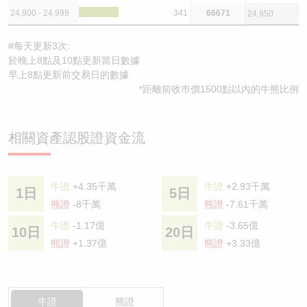
24,900 - 24,999
341
66671
24,950
#每天更新3次:
於晚上8點及10點更新當日數據
早上8點更新前交易日的數據
*距離前收巿價1500點以內的牛熊比例
相關資產認股證資金流
牛證
+4.35千萬
牛證
+2.93千萬
1日
5日
熊證
-8千萬
熊證
-7.61千萬
牛證
-1.17億
牛證
-3.65億
10日
20日
熊證
+1.37億
熊證
+3.33億
牛證
熊證