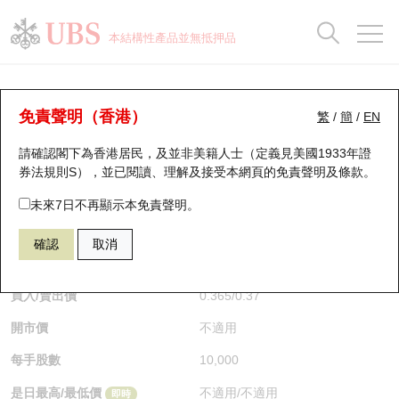
正股資料及市場統計
認股證分析儀
牛熊證分析儀
輪證市場統計
港股通資金流
瑞銀輪證教室
認股證
牛熊證
本結構性產品並無抵押品
認股證搜尋
表現
圖搜牛熊
表現
十大成交
港股通資金流
十大成交
瑞銀輪證教室
牛熊證分析儀
瑞銀認股證一覽
街貨統計
街貨統計
十大升幅/跌幅
正股分析儀
持股比重
每月輪證大市專題
牛熊全景快搜
免責聲明（香港）
繁
/
簡
/
EN
表現
街貨統計
比較
請確認閣下為香港居民，及並非美籍人士（定義見美國1933年證
新發行瑞銀認股證
比較
牛熊證搜尋
比較
十大認股證成交分佈
二十大活躍股份
顯示所有持股比重
輪證專欄
券法規則S），並已閱讀、理解及接受本網頁的
免責聲明及條款
。
即將到期認股證
牛熊證街貨分佈圖
十天股證佔大市成交
恒指成份股
講座及教育短片
54291 瑞銀
熊證
未來7日不再顯示本免責聲明。
HSI 恒生指數
確認
取消
認股證到期結算價查詢
正股牛熊證列表
資金流
國指成份股
認股證投資者教育
$0.37
0.005
(-1.33%)
即時
認股證分析儀
新發行瑞銀牛熊證
街貨統計
科指成份股
牛熊證投資者教育
買入/賣出價
0.365
/
0.37
開市價
不適用
認股證速算機
已收回牛熊證剩餘價值
三十大平均引伸波幅
相關資產沽空
認股證牛熊證常問問題
每手股數
10,000
引伸波幅比較圖
即將到期牛熊證
業績及經濟日曆
是日最高/最低價
不適用
/
不適用
即時