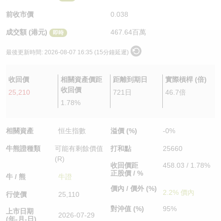
認股證/牛熊證日誌
牛熊證到期結算價查詢
中資ETFs溢價比較
前收市價
0.038
成交額 (港元)
467.64百萬
即時
認股證文件及公告
牛熊證分析儀
AH 股價對照
最後更新時間:
2026-08-07 16:35 (15分鐘延遲)
認股證文件及公告 (瑞信)
牛熊證速算機
即市板塊表現
收回價
相關資產價距
距離到期日
實際槓桿 (倍)
牛熊證文件及公告
ADR
收回價
25,210
721日
46.7倍
1.78%
牛熊證文件及公告 (瑞信)
收市競價變化
相關資產
恒生指數
溢價 (%)
-0%
牛熊證種類
可能有剩餘價值
打和點
25660
(R)
收回價距
458.03 / 1.78%
正股價 / %
牛 / 熊
牛證
價內 / 價外 (%)
2.2% 價內
行使價
25,110
對沖值 (%)
95%
上市日期
2026-07-29
(年-月-日)