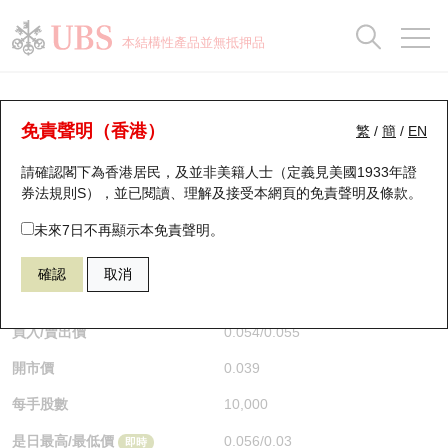
正股資料及市場統計
認股證分析儀
牛熊證分析儀
輪證市場統計
港股通資金流
瑞銀輪證教室
認股證
牛熊證
本結構性產品並無抵押品
認股證搜尋
表現
圖搜牛熊
表現
十大成交
港股通資金流
十大成交
瑞銀輪證教室
牛熊證分析儀
瑞銀認股證一覽
街貨統計
街貨統計
十大升幅/跌幅
正股分析儀
持股比重
每月輪證大市專題
牛熊全景快搜
免責聲明（香港）
繁
/
簡
/
EN
表現
街貨統計
比較
請確認閣下為香港居民，及並非美籍人士（定義見美國1933年證
新發行瑞銀認股證
比較
牛熊證搜尋
比較
十大認股證成交分佈
二十大活躍股份
顯示所有持股比重
輪證專欄
券法規則S），並已閱讀、理解及接受本網頁的
免責聲明及條款
。
即將到期認股證
牛熊證街貨分佈圖
十天股證佔大市成交
恒指成份股
講座及教育短片
67438 瑞銀
牛證
未來7日不再顯示本免責聲明。
HSI 恒生指數
確認
取消
認股證到期結算價查詢
正股牛熊證列表
資金流
國指成份股
認股證投資者教育
$0.055
0.017
(+44.74%)
即時
認股證分析儀
新發行瑞銀牛熊證
街貨統計
科指成份股
牛熊證投資者教育
買入/賣出價
0.054
/
0.055
開市價
0.039
認股證速算機
已收回牛熊證剩餘價值
三十大平均引伸波幅
相關資產沽空
認股證牛熊證常問問題
每手股數
10,000
引伸波幅比較圖
即將到期牛熊證
業績及經濟日曆
是日最高/最低價
0.056
/
0.03
即時