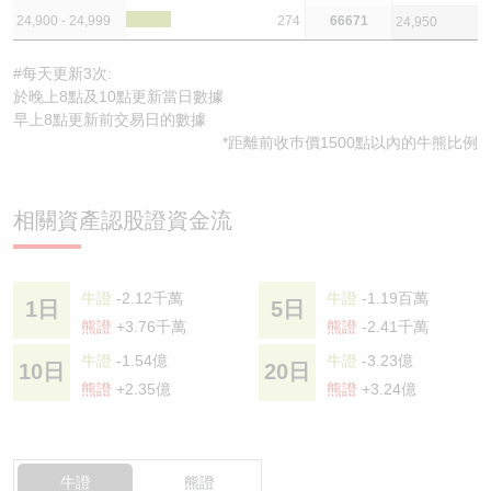
24,900 - 24,999
274
66671
24,950
#每天更新3次:
於晚上8點及10點更新當日數據
早上8點更新前交易日的數據
*距離前收巿價1500點以內的牛熊比例
相關資產認股證資金流
牛證
-2.12千萬
牛證
-1.19百萬
1日
5日
熊證
+3.76千萬
熊證
-2.41千萬
牛證
-1.54億
牛證
-3.23億
10日
20日
熊證
+2.35億
熊證
+3.24億
牛證
熊證