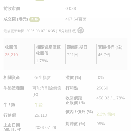
認股證/牛熊證日誌
牛熊證到期結算價查詢
中資ETFs溢價比較
前收市價
0.038
成交額 (港元)
467.64百萬
即時
認股證文件及公告
牛熊證分析儀
AH 股價對照
最後更新時間:
2026-08-07 16:35 (15分鐘延遲)
認股證文件及公告 (瑞信)
牛熊證速算機
即市板塊表現
收回價
相關資產價距
距離到期日
實際槓桿 (倍)
牛熊證文件及公告
ADR
收回價
25,210
721日
46.7倍
1.78%
牛熊證文件及公告 (瑞信)
收市競價變化
相關資產
恒生指數
溢價 (%)
-0%
牛熊證種類
可能有剩餘價值
打和點
25660
(R)
收回價距
458.03 / 1.78%
正股價 / %
牛 / 熊
牛證
價內 / 價外 (%)
2.2% 價內
行使價
25,110
對沖值 (%)
95%
上市日期
2026-07-29
(年-月-日)