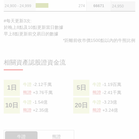
24,900 - 24,999
274
66671
24,950
#每天更新3次:
於晚上8點及10點更新當日數據
早上8點更新前交易日的數據
*距離前收巿價1500點以內的牛熊比例
相關資產認股證資金流
牛證
-2.12千萬
牛證
-1.19百萬
1日
5日
熊證
+3.76千萬
熊證
-2.41千萬
牛證
-1.54億
牛證
-3.23億
10日
20日
熊證
+2.35億
熊證
+3.24億
牛證
熊證