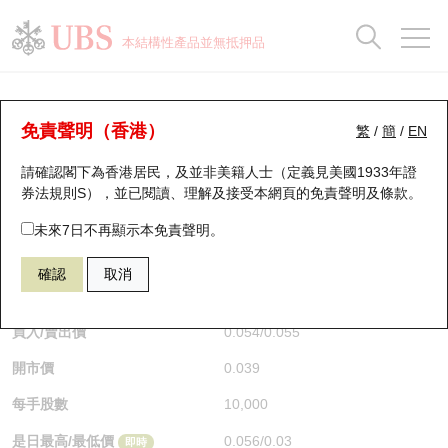
正股資料及市場統計
認股證分析儀
牛熊證分析儀
輪證市場統計
港股通資金流
瑞銀輪證教室
認股證
牛熊證
本結構性產品並無抵押品
認股證搜尋
表現
圖搜牛熊
表現
十大成交
港股通資金流
十大成交
瑞銀輪證教室
牛熊證分析儀
瑞銀認股證一覽
街貨統計
街貨統計
十大升幅/跌幅
正股分析儀
持股比重
每月輪證大市專題
牛熊全景快搜
免責聲明（香港）
繁
/
簡
/
EN
表現
街貨統計
比較
請確認閣下為香港居民，及並非美籍人士（定義見美國1933年證
新發行瑞銀認股證
比較
牛熊證搜尋
比較
十大認股證成交分佈
二十大活躍股份
顯示所有持股比重
輪證專欄
券法規則S），並已閱讀、理解及接受本網頁的
免責聲明及條款
。
即將到期認股證
牛熊證街貨分佈圖
十天股證佔大市成交
恒指成份股
講座及教育短片
67438 瑞銀
牛證
未來7日不再顯示本免責聲明。
HSI 恒生指數
確認
取消
認股證到期結算價查詢
正股牛熊證列表
資金流
國指成份股
認股證投資者教育
$0.055
0.017
(+44.74%)
即時
認股證分析儀
新發行瑞銀牛熊證
街貨統計
科指成份股
牛熊證投資者教育
買入/賣出價
0.054
/
0.055
開市價
0.039
認股證速算機
已收回牛熊證剩餘價值
三十大平均引伸波幅
相關資產沽空
認股證牛熊證常問問題
每手股數
10,000
引伸波幅比較圖
即將到期牛熊證
業績及經濟日曆
是日最高/最低價
0.056
/
0.03
即時