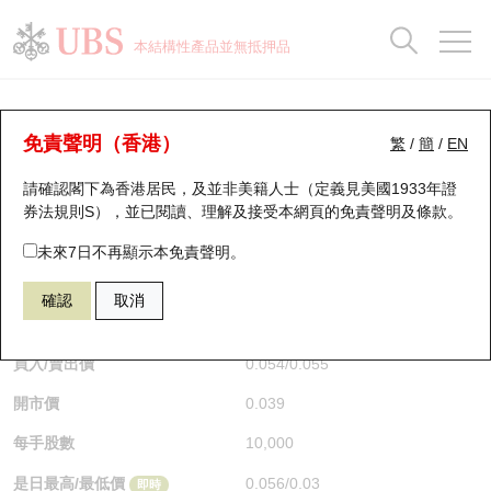
正股資料及市場統計
認股證分析儀
牛熊證分析儀
輪證市場統計
港股通資金流
瑞銀輪證教室
認股證
牛熊證
本結構性產品並無抵押品
認股證搜尋
表現
圖搜牛熊
表現
十大成交
港股通資金流
十大成交
瑞銀輪證教室
牛熊證分析儀
瑞銀認股證一覽
街貨統計
街貨統計
十大升幅/跌幅
正股分析儀
持股比重
每月輪證大市專題
牛熊全景快搜
免責聲明（香港）
繁
/
簡
/
EN
表現
街貨統計
比較
請確認閣下為香港居民，及並非美籍人士（定義見美國1933年證
新發行瑞銀認股證
比較
牛熊證搜尋
比較
十大認股證成交分佈
二十大活躍股份
顯示所有持股比重
輪證專欄
券法規則S），並已閱讀、理解及接受本網頁的
免責聲明及條款
。
即將到期認股證
牛熊證街貨分佈圖
十天股證佔大市成交
恒指成份股
講座及教育短片
67438 瑞銀
牛證
未來7日不再顯示本免責聲明。
HSI 恒生指數
確認
取消
認股證到期結算價查詢
正股牛熊證列表
資金流
國指成份股
認股證投資者教育
$0.055
0.017
(+44.74%)
即時
認股證分析儀
新發行瑞銀牛熊證
街貨統計
科指成份股
牛熊證投資者教育
買入/賣出價
0.054
/
0.055
開市價
0.039
認股證速算機
已收回牛熊證剩餘價值
三十大平均引伸波幅
相關資產沽空
認股證牛熊證常問問題
每手股數
10,000
引伸波幅比較圖
即將到期牛熊證
業績及經濟日曆
是日最高/最低價
0.056
/
0.03
即時