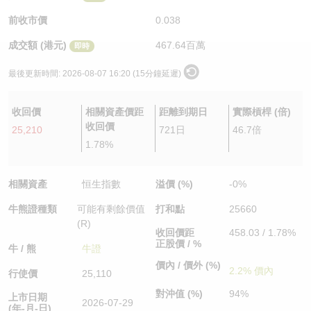
認股證/牛熊證日誌
牛熊證到期結算價查詢
中資ETFs溢價比較
前收市價
0.038
成交額 (港元)
467.64百萬
即時
認股證文件及公告
牛熊證分析儀
AH 股價對照
最後更新時間:
2026-08-07 16:20 (15分鐘延遲)
認股證文件及公告 (瑞信)
牛熊證速算機
即市板塊表現
收回價
相關資產價距
距離到期日
實際槓桿 (倍)
牛熊證文件及公告
ADR
收回價
25,210
721日
46.7倍
1.78%
牛熊證文件及公告 (瑞信)
收市競價變化
相關資產
恒生指數
溢價 (%)
-0%
牛熊證種類
可能有剩餘價值
打和點
25660
(R)
收回價距
458.03 / 1.78%
正股價 / %
牛 / 熊
牛證
價內 / 價外 (%)
2.2% 價內
行使價
25,110
對沖值 (%)
94%
上市日期
2026-07-29
(年-月-日)