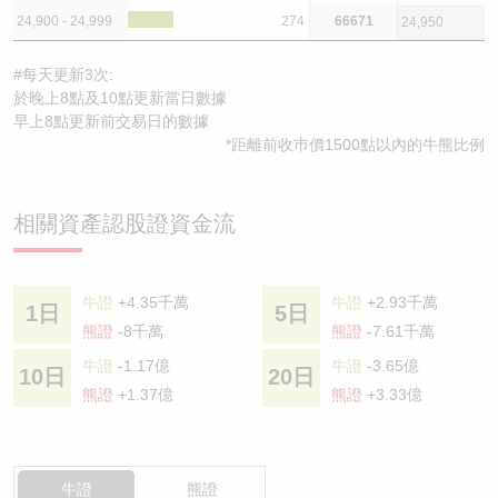
24,900 - 24,999
274
66671
24,950
#每天更新3次:
於晚上8點及10點更新當日數據
早上8點更新前交易日的數據
*距離前收巿價1500點以內的牛熊比例
相關資產認股證資金流
牛證
+4.35千萬
牛證
+2.93千萬
1日
5日
熊證
-8千萬
熊證
-7.61千萬
牛證
-1.17億
牛證
-3.65億
10日
20日
熊證
+1.37億
熊證
+3.33億
牛證
熊證