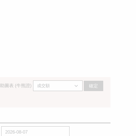
助圖表 (牛熊證)
確定