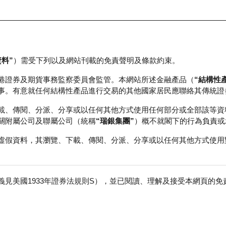
資料”
）需受下列以及網站刊載的免責聲明及條款約束。
正股資料及市場統計
瑞銀輪證教室
港證券及期貨事務監察委員會監管。本網站所述金融產品（
“結構性
事。有意就任何結構性產品進行交易的其他國家居民應聯絡其傳統證
載、傳閱、分派、分享或以任何其他方式使用任何部分或全部該等資
關附屬公司及聯屬公司（統稱
“瑞銀集團”
）概不就閣下的行為負責或
虛假資料，其瀏覽、下載、傳閱、分派、分享或以任何其他方式使用
見美國1933年證券法規則S），並已閱讀、理解及接受本網頁的
指數
免