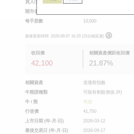
買入/賣出價
0.25
/
0.255
開市價
不適用
每手股數
10,000
最後更新時間:
2026-08-07 16:20 (15分鐘延遲)
收回價
相關資產價距收回價
42,100
21.87%
相關資產
道瓊斯指數
牛熊證種類
可能有剩餘價值 (R)
牛 / 熊
牛證
行使價
41,750
上市日期
(年-月-日)
2026-03-12
最後交易日
(年-月-日)
2026-09-17