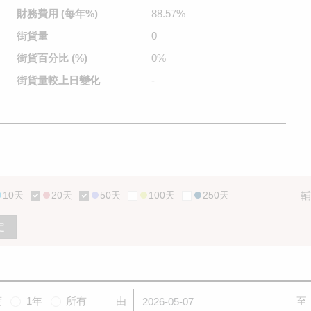
財務費用
(每年%)
88.57%
街貨量
0
街貨百分比
(%)
0%
街貨量較
上日變化
-
10天
20天
50天
100天
250天
輔
定
度
1年
所有
由
至