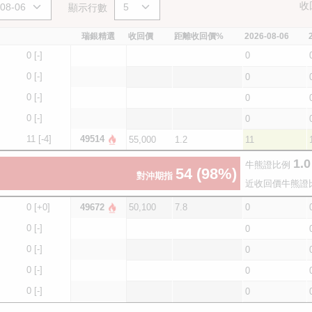
收
顯示行數
瑞銀精選
收回價
距離收回價%
2026-08-06
0
[-]
0
0
[-]
0
0
[-]
0
0
[-]
0
11
[-4]
49514
55,000
1.2
11
1.0
牛熊證比例
54
(98%)
對沖期指
近收回價牛熊證
0
[+0]
49672
50,100
7.8
0
0
[-]
0
0
[-]
0
0
[-]
0
0
[-]
0