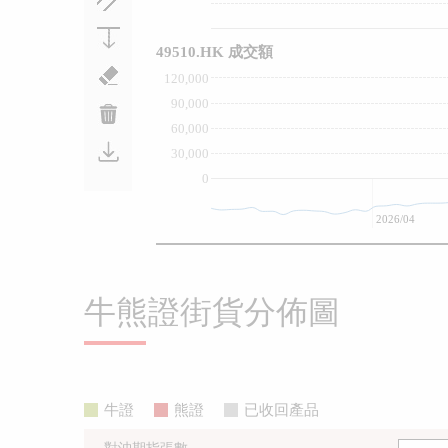
49510.HK 成交額
120,000
90,000
60,000
30,000
0
2026/04
牛熊證街貨分佈圖
牛證
熊證
已收回產品