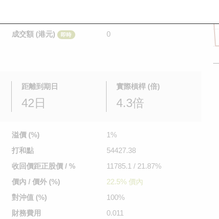
是日最高/最低價
不適用
/
不適用
即時
前收市價
0.265
成交額 (港元)
0
即時
距離到期日
實際槓桿 (倍)
42日
4.3倍
溢價 (%)
1%
打和點
54427.38
收回價距
正股價 / %
11785.1 / 21.87%
價內 / 價外 (%)
22.5% 價內
對沖值 (%)
100%
財務費用
0.011