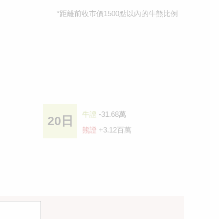
*距離前收巿價1500點以內的牛熊比例
牛證
-31.68萬
20日
熊證
+3.12百萬