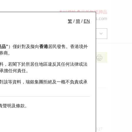
本結構性產品並無抵押品
+852 2971 6668
ol-hkwarrants@ubs.com
繁
/
簡
/
EN
產品”
）僅針對及擬向
香港
居民發售。香港境外
券商。
料，若閣下於所居住地區違反其任何法律或法
承擔任何責任。
對該等資料，瑞銀集團拒絕及一概不負責或承
責聲明及條款
。
前收市價
即市走勢
0.27