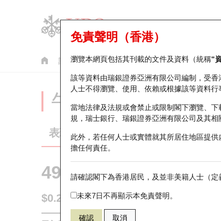
免責聲明（香港）
瀏覽本網頁包括其刊載的文件及資料（統稱
“
認股證
牛熊證
美股指數產品
輪證市場統計
該等資料由瑞銀證券亞洲有限公司編制，受香
人士不得瀏覽、使用、依賴或根據該等資料行
牛熊證分析儀
當地法律及法規或會禁止或限制閣下瀏覽、下
規，瑞士銀行、瑞銀證券亞洲有限公司及其相
表現
街貨統計
比較
此外，若任何人士或實體就其所居住地區提供
擔任何責任。
49510 瑞銀
牛證
請確認閣下為香港居民，及並非美籍人士（定義
DJI 道瓊斯
未來7日不再顯示本免責聲明。
$0.255
0.01
(-3.77%)
即時
確認
取消