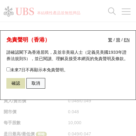
正股資料及市場統計
認股證分析儀
牛熊證分析儀
輪證市場統計
港股通資金流
瑞銀輪證教室
認股證
牛熊證
本結構性產品並無抵押品
認股證搜尋
表現
圖搜牛熊
表現
十大成交
港股通資金流
十大成交
瑞銀輪證教室
牛熊證分析儀
瑞銀認股證一覽
街貨統計
街貨統計
十大升幅/跌幅
正股分析儀
持股比重
每月輪證大市專題
牛熊全景快搜
免責聲明（香港）
繁
/
簡
/
EN
表現
街貨統計
比較
請確認閣下為香港居民，及並非美籍人士（定義見美國1933年證
新發行瑞銀認股證
比較
牛熊證搜尋
比較
十大認股證成交分佈
二十大活躍股份
顯示所有持股比重
輪證專欄
券法規則S），並已閱讀、理解及接受本網頁的
免責聲明及條款
。
即將到期認股證
牛熊證街貨分佈圖
十天股證佔大市成交
恒指成份股
講座及教育短片
49647 瑞銀
熊證
未來7日不再顯示本免責聲明。
DJI 道瓊斯指數
確認
取消
認股證到期結算價查詢
正股牛熊證列表
資金流
國指成份股
認股證投資者教育
$0.048
0.007
(+17.07%)
即時
認股證分析儀
新發行瑞銀牛熊證
街貨統計
科指成份股
牛熊證投資者教育
買入/賣出價
0.048
/
0.049
開市價
0.048
認股證速算機
已收回牛熊證剩餘價值
三十大平均引伸波幅
相關資產沽空
認股證牛熊證常問問題
每手股數
10,000
引伸波幅比較圖
即將到期牛熊證
業績及經濟日曆
是日最高/最低價
0.049
/
0.047
即時