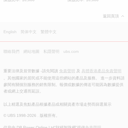
返回頁頂
English
简体中文
繁體中文
聯絡我們
網站地圖
私隱聲明
ubs.com
重要法律及規管數據 -請先閱讀
免責聲明
及
具體香港產品免責聲明
。其他國家的居民或不能使用這些網站的產品及服務。 進一步資料請
參閱有關個別服務的銷售限制。報價或數據的傳送可能因為數據提供
者或網上交通而延誤。
以上精選及焦點產品根據產品或相關資產市場走勢而篩選展示
© UBS 1998-
2026
. 版權所有。
信息由 DB Power Online Ltd
“財經智珠網”提供
免責聲明