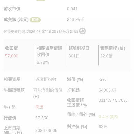
認股證/牛熊證日誌
牛熊證到期結算價查詢
中資ETFs溢價比較
前收市價
0.041
成交額 (港元)
243.95千
即時
認股證文件及公告
牛熊證分析儀
AH 股價對照
最後更新時間:
2026-08-07 16:35 (15分鐘延遲)
認股證文件及公告 (瑞信)
牛熊證速算機
即市板塊表現
收回價
相關資產價距
距離到期日
實際槓桿 (倍)
牛熊證文件及公告
ADR
收回價
57,000
861日
22.6倍
5.78%
牛熊證文件及公告 (瑞信)
收市競價變化
相關資產
道瓊斯指數
溢價 (%)
-2%
牛熊證種類
可能有剩餘價值
打和點
54963.67
(R)
收回價距
3114.9 / 5.78%
正股價 / %
牛 / 熊
熊證
價內 / 價外 (%)
6.4% 價內
行使價
57,350
對沖值 (%)
63%
上市日期
2026-06-05
(年-月-日)