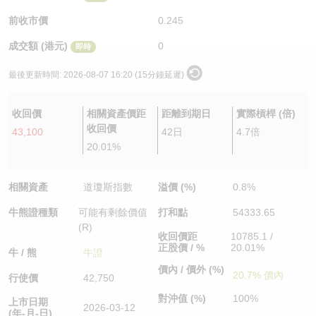
認股證/牛熊證日誌
牛熊證到期結算價查詢
中資ETFs溢價比較
前收市價
0.245
成交額 (港元)
0
即時
認股證文件及公告
牛熊證分析儀
AH 股價對照
最後更新時間:
2026-08-07 16:20 (15分鐘延遲)
認股證文件及公告 (瑞信)
牛熊證速算機
即市板塊表現
收回價
相關資產價距
距離到期日
實際槓桿 (倍)
牛熊證文件及公告
ADR
收回價
43,100
42日
4.7倍
20.01%
牛熊證文件及公告 (瑞信)
收市競價變化
相關資產
道瓊斯指數
溢價 (%)
0.8%
牛熊證種類
可能有剩餘價值
打和點
54333.65
(R)
收回價距
10785.1 /
正股價 / %
20.01%
牛 / 熊
牛證
價內 / 價外 (%)
20.7% 價內
行使價
42,750
對沖值 (%)
100%
上市日期
2026-03-12
(年-月-日)