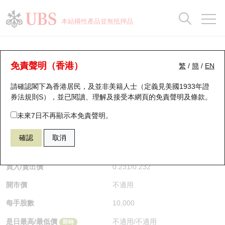
正股資料及市場統計
認股證分析儀
牛熊證分析儀
輪證市場統計
港股通資金流
瑞銀輪證教室
認股證
牛熊證
本結構性產品並無抵押品
認股證搜尋
表現
圖搜牛熊
表現
十大成交
港股通資金流
十大成交
瑞銀輪證教室
牛熊證分析儀
瑞銀認股證一覽
街貨統計
街貨統計
十大升幅/跌幅
正股分析儀
持股比重
每月輪證大市專題
牛熊全景快搜
免責聲明（香港）
繁
/
簡
/
EN
表現
街貨統計
比較
請確認閣下為香港居民，及並非美籍人士（定義見美國1933年證
新發行瑞銀認股證
比較
牛熊證搜尋
比較
十大認股證成交分佈
二十大活躍股份
顯示所有持股比重
輪證專欄
券法規則S），並已閱讀、理解及接受本網頁的
免責聲明及條款
。
即將到期認股證
牛熊證街貨分佈圖
十天股證佔大市成交
恒指成份股
講座及教育短片
49509 瑞銀
牛證
未來7日不再顯示本免責聲明。
DJI 道瓊斯指數
確認
取消
認股證到期結算價查詢
正股牛熊證列表
資金流
國指成份股
認股證投資者教育
$0.233
0.012
(-4.9%)
即時
認股證分析儀
新發行瑞銀牛熊證
街貨統計
科指成份股
牛熊證投資者教育
買入/賣出價
0.231
/
0.232
開市價
不適用
認股證速算機
已收回牛熊證剩餘價值
三十大平均引伸波幅
相關資產沽空
認股證牛熊證常問問題
每手股數
10,000
引伸波幅比較圖
即將到期牛熊證
業績及經濟日曆
是日最高/最低價
不適用
/
不適用
即時