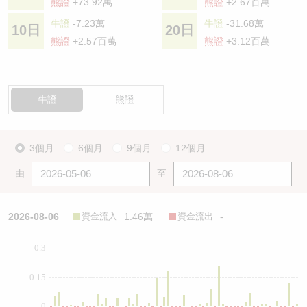
熊證
+73.92萬
熊證
+2.67百萬
牛證
-7.23萬
牛證
-31.68萬
10日
20日
熊證
+2.57百萬
熊證
+3.12百萬
牛證
熊證
3個月
6個月
9個月
12個月
由
至
2026-08-06
資金流入
1.46萬
資金流出
-
0.3
0.15
0