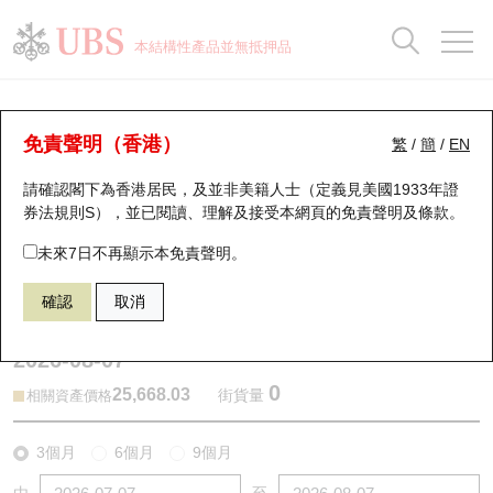
正股資料及市場統計
認股證分析儀
牛熊證分析儀
輪證市場統計
港股通資金流
瑞銀輪證教室
認股證
牛熊證
本結構性產品並無抵押品
認股證搜尋
表現
圖搜牛熊
表現
十大成交
港股通資金流
十大成交
瑞銀輪證教室
牛熊證分析儀
瑞銀認股證一覽
街貨統計
街貨統計
十大升幅/跌幅
正股分析儀
持股比重
每月輪證大市專題
牛熊全景快搜
免責聲明（香港）
繁
/
簡
/
EN
表現
街貨統計
比較
請確認閣下為香港居民，及並非美籍人士（定義見美國1933年證
新發行瑞銀認股證
比較
牛熊證搜尋
比較
十大認股證成交分佈
二十大活躍股份
顯示所有持股比重
輪證專欄
券法規則S），並已閱讀、理解及接受本網頁的
免責聲明及條款
。
即將到期認股證
牛熊證街貨分佈圖
十天股證佔大市成交
恒指成份股
講座及教育短片
69609 瑞銀
牛證
未來7日不再顯示本免責聲明。
HSI 恒生指數
確認
取消
認股證到期結算價查詢
正股牛熊證列表
資金流
國指成份股
認股證投資者教育
2026-08-07
認股證分析儀
新發行瑞銀牛熊證
街貨統計
科指成份股
牛熊證投資者教育
0
25,668.03
街貨量
相關資產價格
認股證速算機
已收回牛熊證剩餘價值
三十大平均引伸波幅
相關資產沽空
認股證牛熊證常問問題
3個月
6個月
9個月
引伸波幅比較圖
即將到期牛熊證
業績及經濟日曆