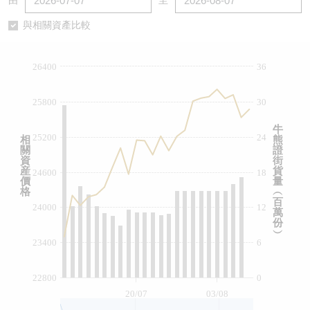
由
至
認股證/牛熊證日誌
牛熊證到期結算價查詢
中資ETFs溢價比較
與相關資產比較
認股證文件及公告
牛熊證分析儀
AH 股價對照
26400
36
認股證文件及公告 (瑞信)
牛熊證速算機
即市板塊表現
25800
30
牛熊證文件及公告
ADR
牛
25200
24
相
熊
關
證
牛熊證文件及公告 (瑞信)
收市競價變化
資
街
産
貨
24600
18
價
量
格
︵
百
24000
12
萬
份
︶
23400
6
22800
0
20/07
03/08