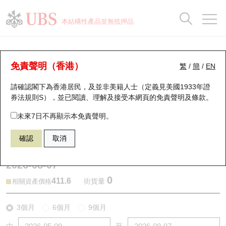
正股資料及市場統計
認股證分析儀
牛熊證分析儀
輪證市場統計
港股通資金流
瑞銀輪證教室
認股證
牛熊證
本結構性產品並無抵押品
認股證搜尋
表現
圖搜牛熊
表現
十大成交
港股通資金流
十大成交
瑞銀輪證教室
牛熊證分析儀
瑞銀認股證一覽
街貨統計
街貨統計
十大升幅/跌幅
正股分析儀
持股比重
每月輪證大市專題
牛熊全景快搜
免責聲明（香港）
繁
/
簡
/
EN
表現
街貨統計
比較
請確認閣下為香港居民，及並非美籍人士（定義見美國1933年證
新發行瑞銀認股證
比較
牛熊證搜尋
比較
十大認股證成交分佈
二十大活躍股份
顯示所有持股比重
輪證專欄
券法規則S），並已閱讀、理解及接受本網頁的
免責聲明及條款
。
即將到期認股證
牛熊證街貨分佈圖
十天股證佔大市成交
恒指成份股
講座及教育短片
69272 瑞銀
牛證
未來7日不再顯示本免責聲明。
0388 香港交易所
確認
取消
認股證到期結算價查詢
正股牛熊證列表
資金流
國指成份股
認股證投資者教育
2026-08-07
認股證分析儀
新發行瑞銀牛熊證
街貨統計
科指成份股
牛熊證投資者教育
0
411.6
街貨量
相關資產價格
認股證速算機
已收回牛熊證剩餘價值
三十大平均引伸波幅
相關資產沽空
認股證牛熊證常問問題
3個月
6個月
9個月
引伸波幅比較圖
即將到期牛熊證
業績及經濟日曆