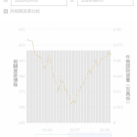
由
至
認股證/牛熊證日誌
牛熊證到期結算價查詢
中資ETFs溢價比較
與相關資產比較
認股證文件及公告
牛熊證分析儀
AH 股價對照
435
0.09
認股證文件及公告 (瑞信)
牛熊證速算機
即市板塊表現
420
0.075
牛熊證文件及公告
ADR
牛
405
0.06
相
熊
關
證
牛熊證文件及公告 (瑞信)
收市競價變化
資
街
産
貨
390
0.045
價
量
格
︵
百
375
0.03
萬
份
︶
360
0.015
345
0
01/06
01/07
01/08