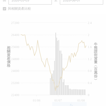
由
至
認股證/牛熊證日誌
牛熊證到期結算價查詢
中資ETFs溢價比較
與相關資產比較
認股證文件及公告
牛熊證分析儀
AH 股價對照
27200
2.4
認股證文件及公告 (瑞信)
牛熊證速算機
即市板塊表現
26400
2
牛熊證文件及公告
ADR
牛
25600
1.6
相
熊
關
證
牛熊證文件及公告 (瑞信)
收市競價變化
資
街
産
貨
24800
1.2
價
量
格
︵
百
24000
0.8
萬
份
︶
23200
0.4
22400
0
01/06
01/07
01/08