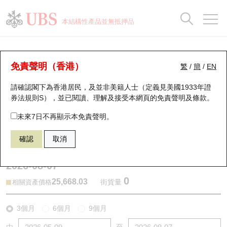
正股資料及市場統計
認股證分析儀
牛熊證分析儀
輪證市場統計
港股通資金流
瑞銀輪證教室
認股證
牛熊證
本結構性產品並無抵押品
認股證搜尋
表現
圖搜牛熊
表現
十大成交
港股通資金流
十大成交
瑞銀輪證教室
牛熊證分析儀
瑞銀認股證一覽
街貨統計
街貨統計
十大升幅/跌幅
正股分析儀
持股比重
每月輪證大市專題
牛熊全景快搜
免責聲明（香港）
繁
/
簡
/
EN
表現
街貨統計
比較
請確認閣下為香港居民，及並非美籍人士（定義見美國1933年證
新發行瑞銀認股證
比較
牛熊證搜尋
比較
十大認股證成交分佈
二十大活躍股份
顯示所有持股比重
輪證專欄
券法規則S），並已閱讀、理解及接受本網頁的
免責聲明及條款
。
即將到期認股證
牛熊證街貨分佈圖
十天股證佔大市成交
恒指成份股
講座及教育短片
68193 瑞銀
牛證
未來7日不再顯示本免責聲明。
HSI 恒生指數
確認
取消
認股證到期結算價查詢
正股牛熊證列表
資金流
國指成份股
認股證投資者教育
2026-08-07
認股證分析儀
新發行瑞銀牛熊證
街貨統計
科指成份股
牛熊證投資者教育
0
25,668.03
街貨量
相關資產價格
認股證速算機
已收回牛熊證剩餘價值
三十大平均引伸波幅
相關資產沽空
認股證牛熊證常問問題
3個月
6個月
9個月
引伸波幅比較圖
即將到期牛熊證
業績及經濟日曆