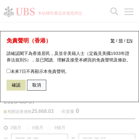
正股資料及市場統計
認股證分析儀
牛熊證分析儀
輪證市場統計
港股通資金流
瑞銀輪證教室
認股證
牛熊證
本結構性產品並無抵押品
認股證搜尋
表現
圖搜牛熊
表現
十大成交
港股通資金流
十大成交
瑞銀輪證教室
牛熊證分析儀
瑞銀認股證一覽
街貨統計
街貨統計
十大升幅/跌幅
正股分析儀
持股比重
每月輪證大市專題
牛熊全景快搜
免責聲明（香港）
繁
/
簡
/
EN
表現
街貨統計
比較
請確認閣下為香港居民，及並非美籍人士（定義見美國1933年證
新發行瑞銀認股證
比較
牛熊證搜尋
比較
十大認股證成交分佈
二十大活躍股份
顯示所有持股比重
輪證專欄
券法規則S），並已閱讀、理解及接受本網頁的
免責聲明及條款
。
即將到期認股證
牛熊證街貨分佈圖
十天股證佔大市成交
恒指成份股
講座及教育短片
67803 瑞銀
牛證
未來7日不再顯示本免責聲明。
HSI 恒生指數
確認
取消
認股證到期結算價查詢
正股牛熊證列表
資金流
國指成份股
認股證投資者教育
2026-08-07
認股證分析儀
新發行瑞銀牛熊證
街貨統計
科指成份股
牛熊證投資者教育
0
25,668.03
街貨量
相關資產價格
認股證速算機
已收回牛熊證剩餘價值
三十大平均引伸波幅
相關資產沽空
認股證牛熊證常問問題
3個月
6個月
9個月
引伸波幅比較圖
即將到期牛熊證
業績及經濟日曆