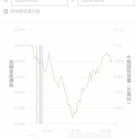
由
至
認股證/牛熊證日誌
牛熊證到期結算價查詢
中資ETFs溢價比較
與相關資產比較
認股證文件及公告
牛熊證分析儀
AH 股價對照
27200
0.012
認股證文件及公告 (瑞信)
牛熊證速算機
即市板塊表現
26400
0.01
牛熊證文件及公告
ADR
牛
25600
0.008
相
熊
關
證
牛熊證文件及公告 (瑞信)
收市競價變化
資
街
産
貨
24800
0.006
價
量
格
︵
百
24000
0.004
萬
份
︶
23200
0.002
22400
0
01/06
01/07
01/08