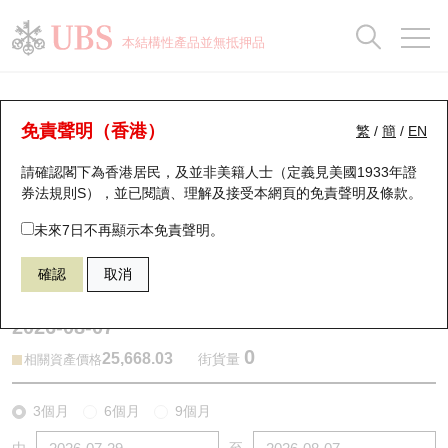
正股資料及市場統計
認股證分析儀
牛熊證分析儀
輪證市場統計
港股通資金流
瑞銀輪證教室
認股證
牛熊證
本結構性產品並無抵押品
認股證搜尋
表現
圖搜牛熊
表現
十大成交
港股通資金流
十大成交
瑞銀輪證教室
牛熊證分析儀
瑞銀認股證一覽
街貨統計
街貨統計
十大升幅/跌幅
正股分析儀
持股比重
每月輪證大市專題
牛熊全景快搜
免責聲明（香港）
繁
/
簡
/
EN
表現
街貨統計
比較
請確認閣下為香港居民，及並非美籍人士（定義見美國1933年證
新發行瑞銀認股證
比較
牛熊證搜尋
比較
十大認股證成交分佈
二十大活躍股份
顯示所有持股比重
輪證專欄
券法規則S），並已閱讀、理解及接受本網頁的
免責聲明及條款
。
即將到期認股證
牛熊證街貨分佈圖
十天股證佔大市成交
恒指成份股
講座及教育短片
67438 瑞銀
牛證
未來7日不再顯示本免責聲明。
HSI 恒生指數
確認
取消
認股證到期結算價查詢
正股牛熊證列表
資金流
國指成份股
認股證投資者教育
2026-08-07
認股證分析儀
新發行瑞銀牛熊證
街貨統計
科指成份股
牛熊證投資者教育
0
25,668.03
街貨量
相關資產價格
認股證速算機
已收回牛熊證剩餘價值
三十大平均引伸波幅
相關資產沽空
認股證牛熊證常問問題
3個月
6個月
9個月
引伸波幅比較圖
即將到期牛熊證
業績及經濟日曆