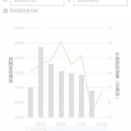
由
至
認股證/牛熊證日誌
牛熊證到期結算價查詢
中資ETFs溢價比較
與相關資產比較
認股證文件及公告
牛熊證分析儀
AH 股價對照
26100
48
認股證文件及公告 (瑞信)
牛熊證速算機
即市板塊表現
26000
40
牛熊證文件及公告
ADR
牛
25900
32
相
熊
關
證
牛熊證文件及公告 (瑞信)
收市競價變化
資
街
産
貨
25800
24
價
量
格
︵
百
25700
16
萬
份
︶
25600
8
25500
0
30/07
03/08
05/08
07/08