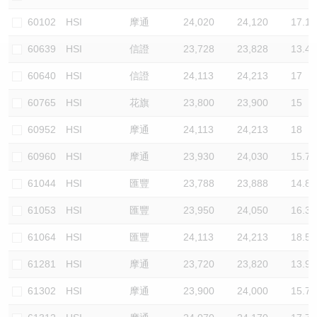
認股證/牛熊證日誌
牛熊證到期結算價查詢
中資ETFs溢價比較
60102
HSI
摩通
24,020
24,120
17.1
60639
HSI
信證
23,728
23,828
13.4
認股證文件及公告
牛熊證分析儀
AH 股價對照
60640
HSI
信證
24,113
24,213
17
認股證文件及公告 (瑞信)
牛熊證速算機
即市板塊表現
60765
HSI
花旗
23,800
23,900
15
牛熊證文件及公告
ADR
60952
HSI
摩通
24,113
24,213
18
60960
HSI
摩通
23,930
24,030
15.7
牛熊證文件及公告 (瑞信)
收市競價變化
61044
HSI
匯豐
23,788
23,888
14.8
61053
HSI
匯豐
23,950
24,050
16.3
61064
HSI
匯豐
24,113
24,213
18.5
61281
HSI
摩通
23,720
23,820
13.9
61302
HSI
摩通
23,900
24,000
15.7