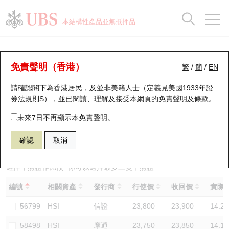
正股資料及市場統計
認股證分析儀
牛熊證分析儀
輪證市場統計
港股通資金流
瑞銀輪證教室
認股證
牛熊證
本結構性產品並無抵押品
認股證搜尋
表現
圖搜牛熊
表現
十大成交
港股通資金流
十大成交
瑞銀輪證教室
牛熊證分析儀
瑞銀認股證一覽
街貨統計
街貨統計
十大升幅/跌幅
正股分析儀
持股比重
每月輪證大市專題
牛熊全景快搜
免責聲明（香港）
繁
/
簡
/
EN
表現
街貨統計
比較
請確認閣下為香港居民，及並非美籍人士（定義見美國1933年證
新發行瑞銀認股證
比較
牛熊證搜尋
比較
十大認股證成交分佈
二十大活躍股份
顯示所有持股比重
輪證專欄
券法規則S），並已閱讀、理解及接受本網頁的
免責聲明及條款
。
即將到期認股證
牛熊證街貨分佈圖
十天股證佔大市成交
恒指成份股
講座及教育短片
67440 瑞銀
牛證
未來7日不再顯示本免責聲明。
HSI 恒生指數
確認
取消
認股證到期結算價查詢
正股牛熊證列表
資金流
國指成份股
認股證投資者教育
認股證分析儀
新發行瑞銀牛熊證
街貨統計
科指成份股
牛熊證投資者教育
選擇牛熊證作比較 *你可以選擇最多
三
隻牛熊證
編號
相關資產
發行商
行使價
收回價
實際槓
認股證速算機
已收回牛熊證剩餘價值
三十大平均引伸波幅
相關資產沽空
認股證牛熊證常問問題
56799
HSI
信證
23,800
23,900
14.2
引伸波幅比較圖
即將到期牛熊證
業績及經濟日曆
58498
HSI
摩通
23,750
23,850
14.1