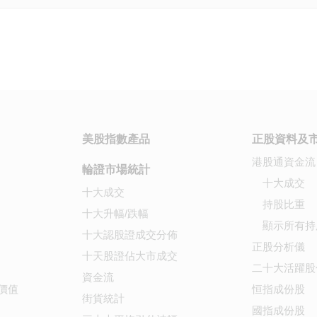
美股指數產品
正股資料及
港股通資金流
輪證市場統計
十大成交
十大成交
持股比重
十大升幅/跌幅
顯示所有持
十大認股證成交分佈
正股分析儀
十天股證佔大市成交
二十大活躍股
資金流
價值
恒指成份股
街貨統計
國指成份股