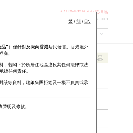
本結構性產品並無抵押品
+852 2971 6668
ol-hkwarrants@ubs.com
繁
/
簡
/
EN
產品”
）僅針對及擬向
香港
居民發售。香港境外
券商。
料，若閣下於所居住地區違反其任何法律或法
承擔任何責任。
對該等資料，瑞銀集團拒絕及一概不負責或承
責聲明及條款
。