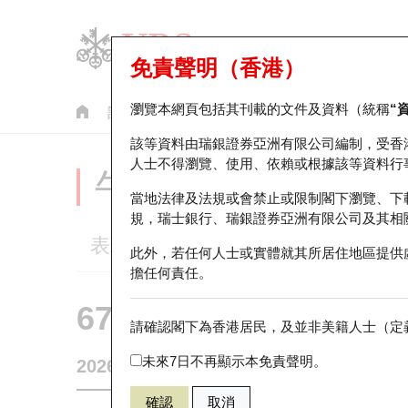
免責聲明（香港）
瀏覽本網頁包括其刊載的文件及資料（統稱
“
認股證
牛熊證
美股指數產品
輪證市場統計
該等資料由瑞銀證券亞洲有限公司編制，受香
人士不得瀏覽、使用、依賴或根據該等資料行
牛熊證分析儀
當地法律及法規或會禁止或限制閣下瀏覽、下
規，瑞士銀行、瑞銀證券亞洲有限公司及其相
表現
街貨統計
比較
此外，若任何人士或實體就其所居住地區提供
擔任何責任。
67438 瑞銀
牛證
請確認閣下為香港居民，及並非美籍人士（定義
HSI 恒生指
未來7日不再顯示本免責聲明。
2026-08-07
相關資產價格
25,668.03
街貨量
確認
取消