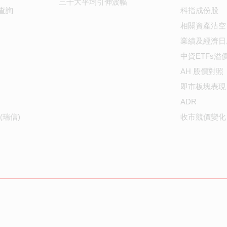
三十大平均引伸波幅
查詢
科指成份股
相關資產沽空
業績及經濟日
中資ETFs溢
AH 股價對照
即市板塊表現
ADR
(瑞信)
收市競價變化