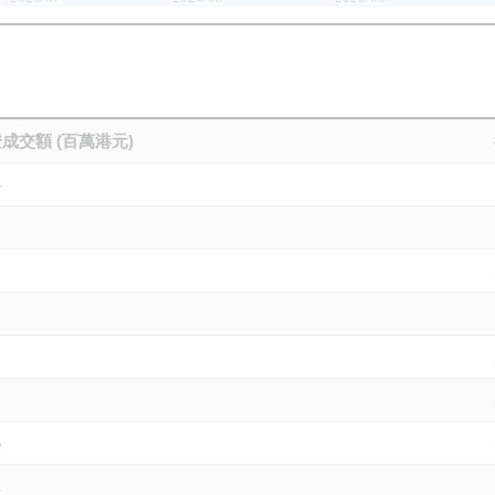
成交額 (百萬港元)
4
6
1