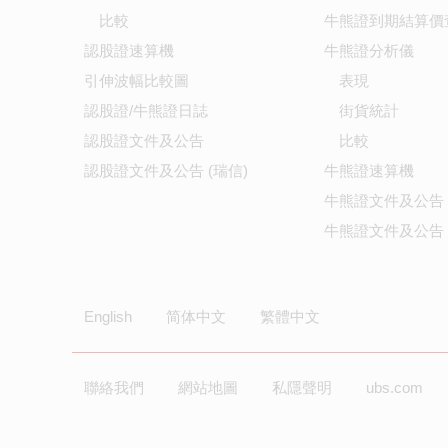
比較
牛熊證到期結算價
認股證速算機
牛熊證分析儀
引伸波幅比較圖
表現
認股證/牛熊證日誌
街貨統計
認股證文件及公告
比較
認股證文件及公告 (瑞信)
牛熊證速算機
牛熊證文件及公告
牛熊證文件及公告 
English
简体中文
繁體中文
聯絡我們
網站地圖
私隱聲明
ubs.com