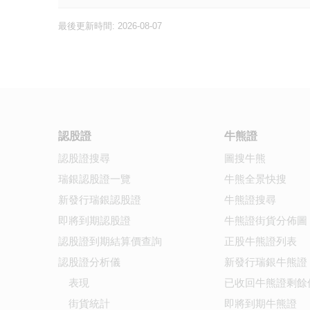
最後更新時間: 2026-08-07
認股證
牛熊證
認股證搜尋
圖搜牛熊
瑞銀認股證一覽
牛熊全景快搜
新發行瑞銀認股證
牛熊證搜尋
即將到期認股證
牛熊證街貨分佈圖
認股證到期結算價查詢
正股牛熊證列表
認股證分析儀
新發行瑞銀牛熊證
表現
已收回牛熊證剩餘
街貨統計
即將到期牛熊證