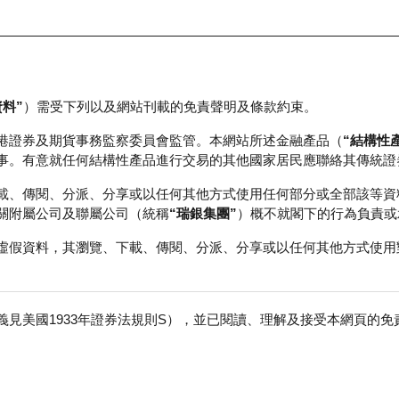
資料”
）需受下列以及網站刊載的免責聲明及條款約束。
正股資料及市場統計
瑞銀輪證教室
港證券及期貨事務監察委員會監管。本網站所述金融產品（
“結構性
事。有意就任何結構性產品進行交易的其他國家居民應聯絡其傳統證
載、傳閱、分派、分享或以任何其他方式使用任何部分或全部該等資
關附屬公司及聯屬公司（統稱
“瑞銀集團”
）概不就閣下的行為負責或
虛假資料，其瀏覽、下載、傳閱、分派、分享或以任何其他方式使用
見美國1933年證券法規則S），並已閱讀、理解及接受本網頁的
數
免
0