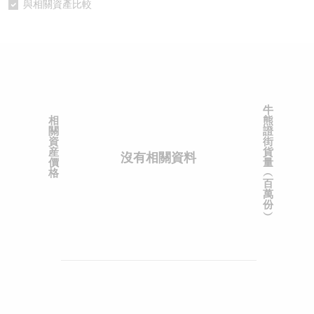
與相關資產比較
認股證/牛熊證日誌
牛熊證到期結算價查詢
中資ETFs溢價比較
認股證文件及公告
牛熊證分析儀
AH 股價對照
認股證文件及公告 (瑞信)
牛熊證速算機
即市板塊表現
牛
相
熊
牛熊證文件及公告
ADR
關
證
資
街
産
貨
沒有相關資料
牛熊證文件及公告 (瑞信)
收市競價變化
價
量
格
︵
百
萬
份
︶