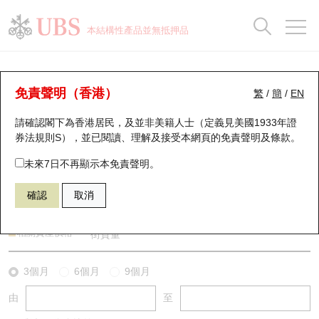
正股資料及市場統計
認股證分析儀
牛熊證分析儀
輪證市場統計
港股通資金流
瑞銀輪證教室
認股證
牛熊證
本結構性產品並無抵押品
認股證搜尋
表現
圖搜牛熊
表現
十大成交
港股通資金流
十大成交
瑞銀輪證教室
牛熊證分析儀
瑞銀認股證一覽
街貨統計
街貨統計
十大升幅/跌幅
正股分析儀
持股比重
每月輪證大市專題
牛熊全景快搜
免責聲明（香港）
繁
/
簡
/
EN
表現
街貨統計
比較
請確認閣下為香港居民，及並非美籍人士（定義見美國1933年證
新發行瑞銀認股證
比較
牛熊證搜尋
比較
十大認股證成交分佈
二十大活躍股份
顯示所有持股比重
輪證專欄
券法規則S），並已閱讀、理解及接受本網頁的
免責聲明及條款
。
即將到期認股證
牛熊證街貨分佈圖
十天股證佔大市成交
恒指成份股
講座及教育短片
55819 瑞銀
牛證
未來7日不再顯示本免責聲明。
HSI 恒生指數
確認
取消
認股證到期結算價查詢
正股牛熊證列表
資金流
國指成份股
認股證投資者教育
認股證分析儀
新發行瑞銀牛熊證
街貨統計
科指成份股
牛熊證投資者教育
相關資產價格
街貨量
認股證速算機
已收回牛熊證剩餘價值
三十大平均引伸波幅
相關資產沽空
認股證牛熊證常問問題
3個月
6個月
9個月
由
至
引伸波幅比較圖
即將到期牛熊證
業績及經濟日曆