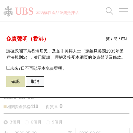
正股資料及市場統計
認股證分析儀
牛熊證分析儀
輪證市場統計
港股通資金流
瑞銀輪證教室
認股證
牛熊證
本結構性產品並無抵押品
認股證搜尋
表現
圖搜牛熊
表現
十大成交
港股通資金流
十大成交
瑞銀輪證教室
牛熊證分析儀
瑞銀認股證一覽
街貨統計
街貨統計
十大升幅/跌幅
正股分析儀
持股比重
每月輪證大市專題
牛熊全景快搜
免責聲明（香港）
繁
/
簡
/
EN
表現
街貨統計
比較
請確認閣下為香港居民，及並非美籍人士（定義見美國1933年證
新發行瑞銀認股證
比較
牛熊證搜尋
比較
十大認股證成交分佈
二十大活躍股份
顯示所有持股比重
輪證專欄
券法規則S），並已閱讀、理解及接受本網頁的
免責聲明及條款
。
即將到期認股證
牛熊證街貨分佈圖
十天股證佔大市成交
恒指成份股
講座及教育短片
63930 瑞銀
熊證
未來7日不再顯示本免責聲明。
0388 香港交易所
確認
取消
認股證到期結算價查詢
正股牛熊證列表
資金流
國指成份股
認股證投資者教育
2026-08-06
認股證分析儀
新發行瑞銀牛熊證
街貨統計
科指成份股
牛熊證投資者教育
0
410
街貨量
相關資產價格
認股證速算機
已收回牛熊證剩餘價值
三十大平均引伸波幅
相關資產沽空
認股證牛熊證常問問題
3個月
6個月
9個月
引伸波幅比較圖
即將到期牛熊證
業績及經濟日曆