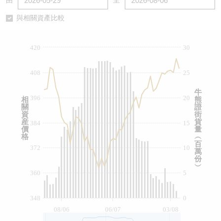
由
至
認股證/牛熊證日誌
牛熊證到期結算價查詢
中資ETFs溢價比較
與相關資產比較
認股證文件及公告
牛熊證分析儀
AH 股價對照
420
30
認股證文件及公告 (瑞信)
牛熊證速算機
即市板塊表現
408
25
牛熊證文件及公告
ADR
牛
396
20
相
熊
關
證
牛熊證文件及公告 (瑞信)
收市競價變化
資
街
産
貨
384
15
價
量
格
︵
百
372
10
萬
份
︶
360
5
348
0
08/06
06/07
03/08