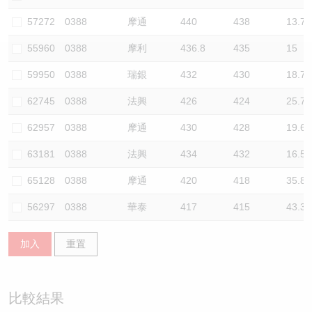
認股證/牛熊證日誌
牛熊證到期結算價查詢
中資ETFs溢價比較
57272
0388
摩通
440
438
13.7
55960
0388
摩利
436.8
435
15
認股證文件及公告
牛熊證分析儀
AH 股價對照
59950
0388
瑞銀
432
430
18.7
認股證文件及公告 (瑞信)
牛熊證速算機
即市板塊表現
62745
0388
法興
426
424
25.7
牛熊證文件及公告
ADR
62957
0388
摩通
430
428
19.6
63181
0388
法興
434
432
16.5
牛熊證文件及公告 (瑞信)
收市競價變化
65128
0388
摩通
420
418
35.8
56297
0388
華泰
417
415
43.3
加入
重置
比較結果