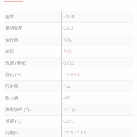
編號
63930
相關資產
0388
發行商
瑞銀
種類
熊證
現價 (港元)
0.022
變化 (%)
-15.38%
行使價
422
收回價
420
實際槓桿 (倍)
37.4倍
溢價 (%)
0.1%
到期日
2028-12-08