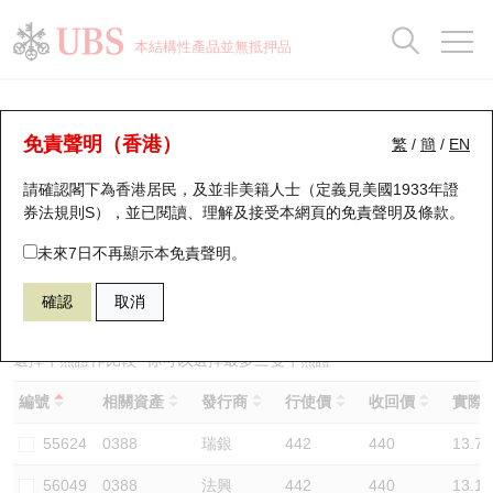
正股資料及市場統計
認股證分析儀
牛熊證分析儀
輪證市場統計
港股通資金流
瑞銀輪證教室
認股證
牛熊證
本結構性產品並無抵押品
認股證搜尋
表現
圖搜牛熊
表現
十大成交
港股通資金流
十大成交
瑞銀輪證教室
牛熊證分析儀
瑞銀認股證一覽
街貨統計
街貨統計
十大升幅/跌幅
正股分析儀
持股比重
每月輪證大市專題
牛熊全景快搜
免責聲明（香港）
繁
/
簡
/
EN
表現
街貨統計
比較
請確認閣下為香港居民，及並非美籍人士（定義見美國1933年證
新發行瑞銀認股證
比較
牛熊證搜尋
比較
十大認股證成交分佈
二十大活躍股份
顯示所有持股比重
輪證專欄
券法規則S），並已閱讀、理解及接受本網頁的
免責聲明及條款
。
即將到期認股證
牛熊證街貨分佈圖
十天股證佔大市成交
恒指成份股
講座及教育短片
63930 瑞銀
熊證
未來7日不再顯示本免責聲明。
0388 香港交易所
確認
取消
認股證到期結算價查詢
正股牛熊證列表
資金流
國指成份股
認股證投資者教育
認股證分析儀
新發行瑞銀牛熊證
街貨統計
科指成份股
牛熊證投資者教育
選擇牛熊證作比較 *你可以選擇最多
三
隻牛熊證
編號
相關資產
發行商
行使價
收回價
實際槓
認股證速算機
已收回牛熊證剩餘價值
三十大平均引伸波幅
相關資產沽空
認股證牛熊證常問問題
55624
0388
瑞銀
442
440
13.7
引伸波幅比較圖
即將到期牛熊證
業績及經濟日曆
56049
0388
法興
442
440
13.1