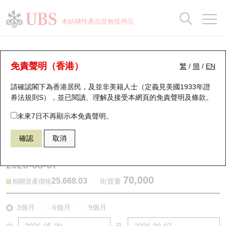
正股資料及市場統計
認股證分析儀
牛熊證分析儀
輪證市場統計
港股通資金流
瑞銀輪證教室
認股證
牛熊證
本結構性產品並無抵押品
認股證搜尋
表現
圖搜牛熊
表現
十大成交
港股通資金流
十大成交
瑞銀輪證教室
牛熊證分析儀
瑞銀認股證一覽
街貨統計
街貨統計
十大升幅/跌幅
正股分析儀
持股比重
每月輪證大市專題
牛熊全景快搜
免責聲明（香港）
繁
/
簡
/
EN
表現
街貨統計
比較
請確認閣下為香港居民，及並非美籍人士（定義見美國1933年證
新發行瑞銀認股證
比較
牛熊證搜尋
比較
十大認股證成交分佈
二十大活躍股份
顯示所有持股比重
輪證專欄
券法規則S），並已閱讀、理解及接受本網頁的
免責聲明及條款
。
即將到期認股證
牛熊證街貨分佈圖
十天股證佔大市成交
恒指成份股
講座及教育短片
63587 瑞銀
牛證
未來7日不再顯示本免責聲明。
HSI 恒生指數
確認
取消
認股證到期結算價查詢
正股牛熊證列表
資金流
國指成份股
認股證投資者教育
2026-08-07
認股證分析儀
新發行瑞銀牛熊證
街貨統計
科指成份股
牛熊證投資者教育
70,000
25,668.03
街貨量
相關資產價格
認股證速算機
已收回牛熊證剩餘價值
三十大平均引伸波幅
相關資產沽空
認股證牛熊證常問問題
3個月
6個月
9個月
引伸波幅比較圖
即將到期牛熊證
業績及經濟日曆