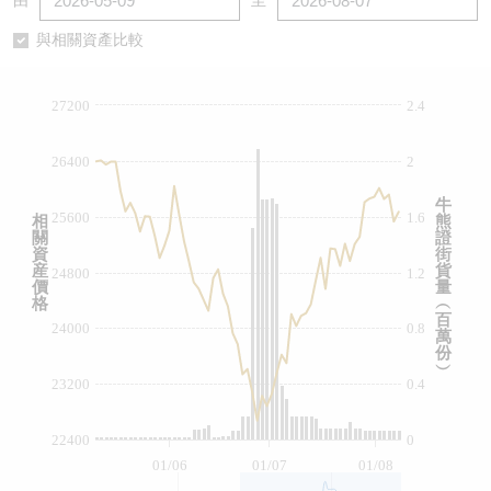
由
至
認股證/牛熊證日誌
牛熊證到期結算價查詢
中資ETFs溢價比較
與相關資產比較
認股證文件及公告
牛熊證分析儀
AH 股價對照
27200
2.4
認股證文件及公告 (瑞信)
牛熊證速算機
即市板塊表現
26400
2
牛熊證文件及公告
ADR
牛
25600
1.6
相
熊
關
證
牛熊證文件及公告 (瑞信)
收市競價變化
資
街
産
貨
24800
1.2
價
量
格
︵
百
24000
0.8
萬
份
︶
23200
0.4
22400
0
01/06
01/07
01/08