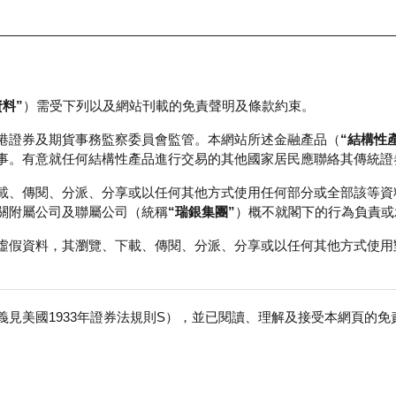
資料”
）需受下列以及網站刊載的免責聲明及條款約束。
正股資料及市場統計
瑞銀輪證教室
港證券及期貨事務監察委員會監管。本網站所述金融產品（
“結構性
事。有意就任何結構性產品進行交易的其他國家居民應聯絡其傳統證
載、傳閱、分派、分享或以任何其他方式使用任何部分或全部該等資
關附屬公司及聯屬公司（統稱
“瑞銀集團”
）概不就閣下的行為負責或
虛假資料，其瀏覽、下載、傳閱、分派、分享或以任何其他方式使用
見美國1933年證券法規則S），並已閱讀、理解及接受本網頁的
數
免
行商
行使價
收回價