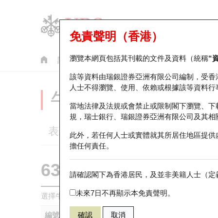
免責聲明（香港）
瀏覽本網頁包括其刊載的文件及資料（統稱
“
認股證
牛熊證
美股指數產品
輪證市場統計
該等資料由瑞銀證券亞洲有限公司編制，受香
人士不得瀏覽、使用、依賴或根據該等資料行
牛熊證分析儀
當地法律及法規或會禁止或限制閣下瀏覽、下
規，瑞士銀行、瑞銀證券亞洲有限公司及其相
表現
街貨統計
比較
此外，若任何人士或實體就其所居住地區提供
擔任何責任。
63587 瑞銀
牛證
請確認閣下為香港居民，及並非美籍人士（定義
HSI 恒生指
未來7日不再顯示本免責聲明。
選擇牛熊證作比較 *你可以選擇最多
五
隻牛熊證
編號
確認
取消
相關資產
發