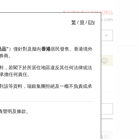
本結構性產品並無抵押品
+852 2971 6668
ol-hkwarrants@ubs.com
繁
/
簡
/
EN
產品”
）僅針對及擬向
香港
居民發售。香港境外
券商。
料，若閣下於所居住地區違反其任何法律或法
承擔任何責任。
對該等資料，瑞銀集團拒絕及一概不負責或承
責聲明及條款
。
實際槓桿 (倍)
到期日 (年-月-日)