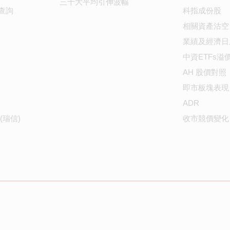
三十大平均引伸波幅
查詢
科指成份股
相關資產沽空
業績及經濟日
中資ETFs溢
AH 股價對照
即市板塊表現
ADR
(瑞信)
收市競價變化