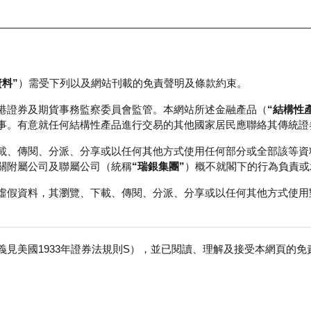
資料”
）需受下列以及網站刊載的免責聲明及條款約束。
正股資料及市場統計
瑞銀輪證教室
港證券及期貨事務監察委員會監管。本網站所述金融產品（
“結構性
事。有意就任何結構性產品進行交易的其他國家居民應聯絡其傳統證
載、傳閱、分派、分享或以任何其他方式使用任何部分或全部該等資
關附屬公司及聯屬公司（統稱
“瑞銀集團”
）概不就閣下的行為負責或
虛假資料，其瀏覽、下載、傳閱、分派、分享或以任何其他方式使用
見美國1933年證券法規則S），並已閱讀、理解及接受本網頁的
數
免
0