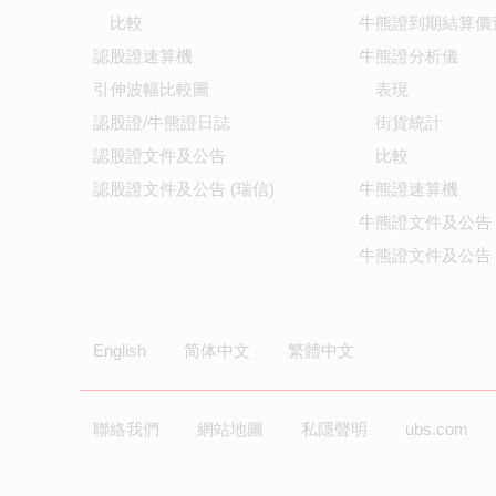
比較
牛熊證到期結算價
認股證速算機
牛熊證分析儀
引伸波幅比較圖
表現
認股證/牛熊證日誌
街貨統計
認股證文件及公告
比較
認股證文件及公告 (瑞信)
牛熊證速算機
牛熊證文件及公告
牛熊證文件及公告 
English
简体中文
繁體中文
聯絡我們
網站地圖
私隱聲明
ubs.com