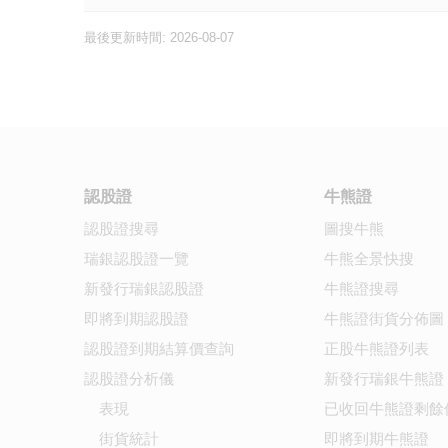
最後更新時間: 2026-08-07
認股證
牛熊證
認股證搜尋
圖搜牛熊
瑞銀認股證一覽
牛熊全景快搜
新發行瑞銀認股證
牛熊證搜尋
即將到期認股證
牛熊證街貨分佈圖
認股證到期結算價查詢
正股牛熊證列表
認股證分析儀
新發行瑞銀牛熊證
表現
已收回牛熊證剩餘
街貨統計
即將到期牛熊證