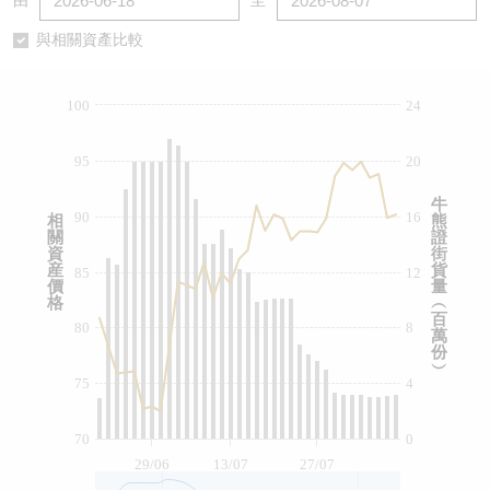
由
至
認股證/牛熊證日誌
牛熊證到期結算價查詢
中資ETFs溢價比較
與相關資產比較
認股證文件及公告
牛熊證分析儀
AH 股價對照
100
24
認股證文件及公告 (瑞信)
牛熊證速算機
即市板塊表現
95
20
牛熊證文件及公告
ADR
牛
90
16
相
熊
關
證
牛熊證文件及公告 (瑞信)
收市競價變化
資
街
産
貨
85
12
價
量
格
︵
百
80
8
萬
份
︶
75
4
70
0
29/06
13/07
27/07