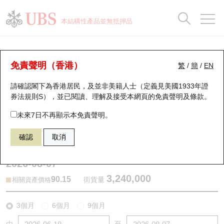
正股資料及市場統計
認股證分析儀
牛熊證分析儀
輪證市場統計
港股通資金流
瑞銀輪證教室
認股證
牛熊證
本結構性產品並無抵押品
認股證搜尋
表現
圖搜牛熊
表現
十大成交
港股通資金流
十大成交
瑞銀輪證教室
牛熊證分析儀
瑞銀認股證一覽
街貨統計
街貨統計
十大升幅/跌幅
正股分析儀
持股比重
每月輪證大市專題
牛熊全景快搜
免責聲明（香港）
繁
/
簡
/
EN
表現
街貨統計
比較
請確認閣下為香港居民，及並非美籍人士（定義見美國1933年證
新發行瑞銀認股證
比較
牛熊證搜尋
比較
十大認股證成交分佈
二十大活躍股份
顯示所有持股比重
輪證專欄
券法規則S），並已閱讀、理解及接受本網頁的
免責聲明及條款
。
即將到期認股證
牛熊證街貨分佈圖
十天股證佔大市成交
恒指成份股
講座及教育短片
59945 瑞銀
牛證
未來7日不再顯示本免責聲明。
1211 比亞迪股份
確認
取消
認股證到期結算價查詢
正股牛熊證列表
資金流
國指成份股
認股證投資者教育
2026-08-07
認股證分析儀
新發行瑞銀牛熊證
街貨統計
科指成份股
牛熊證投資者教育
3,240,000
90.15
街貨量
相關資產價格
認股證速算機
已收回牛熊證剩餘價值
三十大平均引伸波幅
相關資產沽空
認股證牛熊證常問問題
3個月
6個月
9個月
引伸波幅比較圖
即將到期牛熊證
業績及經濟日曆