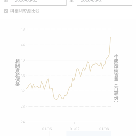
由
至
認股證/牛熊證日誌
牛熊證到期結算價查詢
中資ETFs溢價比較
與相關資產比較
認股證文件及公告
牛熊證分析儀
AH 股價對照
48
認股證文件及公告 (瑞信)
牛熊證速算機
即市板塊表現
44
牛熊證文件及公告
ADR
牛
40
相
熊
關
證
牛熊證文件及公告 (瑞信)
收市競價變化
資
街
産
貨
36
價
量
格
︵
百
32
萬
份
︶
28
24
01/06
01/07
01/08