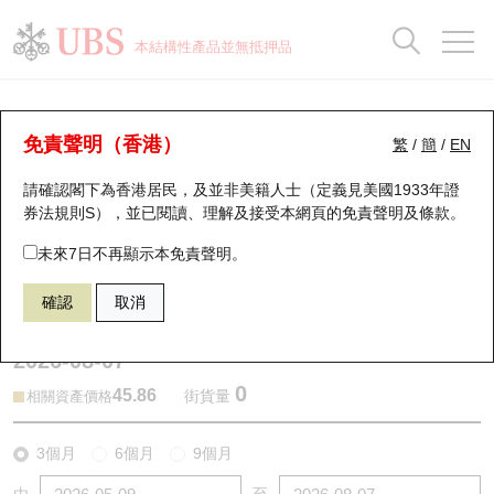
正股資料及市場統計
認股證分析儀
牛熊證分析儀
輪證市場統計
港股通資金流
瑞銀輪證教室
認股證
牛熊證
本結構性產品並無抵押品
認股證搜尋
表現
圖搜牛熊
表現
十大成交
港股通資金流
十大成交
瑞銀輪證教室
牛熊證分析儀
瑞銀認股證一覽
街貨統計
街貨統計
十大升幅/跌幅
正股分析儀
持股比重
每月輪證大市專題
牛熊全景快搜
免責聲明（香港）
繁
/
簡
/
EN
表現
街貨統計
比較
請確認閣下為香港居民，及並非美籍人士（定義見美國1933年證
新發行瑞銀認股證
比較
牛熊證搜尋
比較
十大認股證成交分佈
二十大活躍股份
顯示所有持股比重
輪證專欄
券法規則S），並已閱讀、理解及接受本網頁的
免責聲明及條款
。
即將到期認股證
牛熊證街貨分佈圖
十天股證佔大市成交
恒指成份股
講座及教育短片
59472 瑞銀
牛證
未來7日不再顯示本免責聲明。
2269 藥明生物
確認
取消
認股證到期結算價查詢
正股牛熊證列表
資金流
國指成份股
認股證投資者教育
2026-08-07
認股證分析儀
新發行瑞銀牛熊證
街貨統計
科指成份股
牛熊證投資者教育
0
45.86
街貨量
相關資產價格
認股證速算機
已收回牛熊證剩餘價值
三十大平均引伸波幅
相關資產沽空
認股證牛熊證常問問題
3個月
6個月
9個月
引伸波幅比較圖
即將到期牛熊證
業績及經濟日曆