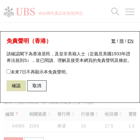
正股資料及市場統計
認股證分析儀
牛熊證分析儀
輪證市場統計
港股通資金流
瑞銀輪證教室
認股證
牛熊證
本結構性產品並無抵押品
認股證搜尋
表現
圖搜牛熊
表現
十大成交
港股通資金流
十大成交
瑞銀輪證教室
牛熊證分析儀
瑞銀認股證一覽
街貨統計
街貨統計
十大升幅/跌幅
正股分析儀
持股比重
每月輪證大市專題
牛熊全景快搜
免責聲明（香港）
繁
/
簡
/
EN
表現
街貨統計
比較
請確認閣下為香港居民，及並非美籍人士（定義見美國1933年證
新發行瑞銀認股證
比較
牛熊證搜尋
比較
十大認股證成交分佈
二十大活躍股份
顯示所有持股比重
輪證專欄
券法規則S），並已閱讀、理解及接受本網頁的
免責聲明及條款
。
即將到期認股證
牛熊證街貨分佈圖
十天股證佔大市成交
恒指成份股
講座及教育短片
59472 瑞銀
牛證
未來7日不再顯示本免責聲明。
2269 藥明生物
確認
取消
認股證到期結算價查詢
正股牛熊證列表
資金流
國指成份股
認股證投資者教育
認股證分析儀
新發行瑞銀牛熊證
街貨統計
科指成份股
牛熊證投資者教育
選擇牛熊證作比較 *你可以選擇最多
三
隻牛熊證
編號
相關資產
發行商
行使價
收回價
實際槓
認股證速算機
已收回牛熊證剩餘價值
三十大平均引伸波幅
相關資產沽空
認股證牛熊證常問問題
64965
2269
摩通
16
17.5
1.5
引伸波幅比較圖
即將到期牛熊證
業績及經濟日曆