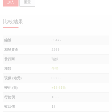
加入
重置
認股證/牛熊證日誌
牛熊證到期結算價查詢
中資ETFs溢價比較
認股證文件及公告
牛熊證分析儀
AH 股價對照
比較結果
認股證文件及公告 (瑞信)
牛熊證速算機
即市板塊表現
編號
59472
牛熊證文件及公告
ADR
相關資產
2269
牛熊證文件及公告 (瑞信)
收市競價變化
發行商
瑞銀
種類
牛證
現價 (港元)
0.305
變化 (%)
+19.61%
行使價
16.5
收回價
18