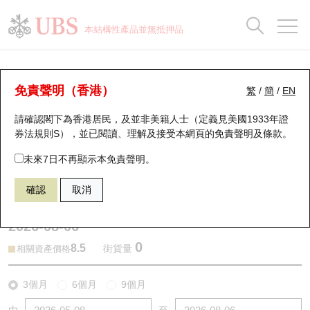
正股資料及市場統計
認股證分析儀
牛熊證分析儀
輪證市場統計
港股通資金流
瑞銀輪證教室
認股證
牛熊證
本結構性產品並無抵押品
認股證搜尋
表現
圖搜牛熊
表現
十大成交
港股通資金流
十大成交
瑞銀輪證教室
牛熊證分析儀
瑞銀認股證一覽
街貨統計
街貨統計
十大升幅/跌幅
正股分析儀
持股比重
每月輪證大市專題
牛熊全景快搜
免責聲明（香港）
繁
/
簡
/
EN
表現
街貨統計
比較
請確認閣下為香港居民，及並非美籍人士（定義見美國1933年證
新發行瑞銀認股證
比較
牛熊證搜尋
比較
十大認股證成交分佈
二十大活躍股份
顯示所有持股比重
輪證專欄
券法規則S），並已閱讀、理解及接受本網頁的
免責聲明及條款
。
即將到期認股證
牛熊證街貨分佈圖
十天股證佔大市成交
恒指成份股
講座及教育短片
59419 瑞銀
熊證
未來7日不再顯示本免責聲明。
1093 石藥集團
確認
取消
認股證到期結算價查詢
正股牛熊證列表
資金流
國指成份股
認股證投資者教育
2026-08-06
認股證分析儀
新發行瑞銀牛熊證
街貨統計
科指成份股
牛熊證投資者教育
0
8.5
街貨量
相關資產價格
認股證速算機
已收回牛熊證剩餘價值
三十大平均引伸波幅
相關資產沽空
認股證牛熊證常問問題
3個月
6個月
9個月
引伸波幅比較圖
即將到期牛熊證
業績及經濟日曆