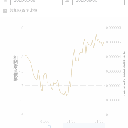
由
至
認股證/牛熊證日誌
牛熊證到期結算價查詢
中資ETFs溢價比較
與相關資產比較
認股證文件及公告
牛熊證分析儀
AH 股價對照
9
0.000006
認股證文件及公告 (瑞信)
牛熊證速算機
即市板塊表現
8.5
0.000005
牛熊證文件及公告
ADR
牛
8
0.000004
相
熊
關
證
牛熊證文件及公告 (瑞信)
收市競價變化
資
街
産
貨
7.5
0.000003
價
量
格
︵
百
7
0.000002
萬
份
︶
6.5
0.000001
6
0
01/06
01/07
01/08