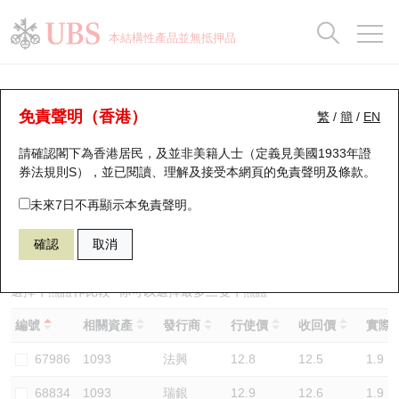
正股資料及市場統計
認股證分析儀
牛熊證分析儀
輪證市場統計
港股通資金流
瑞銀輪證教室
認股證
牛熊證
本結構性產品並無抵押品
認股證搜尋
表現
圖搜牛熊
表現
十大成交
港股通資金流
十大成交
瑞銀輪證教室
牛熊證分析儀
瑞銀認股證一覽
街貨統計
街貨統計
十大升幅/跌幅
正股分析儀
持股比重
每月輪證大市專題
牛熊全景快搜
免責聲明（香港）
繁
/
簡
/
EN
表現
街貨統計
比較
請確認閣下為香港居民，及並非美籍人士（定義見美國1933年證
新發行瑞銀認股證
比較
牛熊證搜尋
比較
十大認股證成交分佈
二十大活躍股份
顯示所有持股比重
輪證專欄
券法規則S），並已閱讀、理解及接受本網頁的
免責聲明及條款
。
即將到期認股證
牛熊證街貨分佈圖
十天股證佔大市成交
恒指成份股
講座及教育短片
59419 瑞銀
熊證
未來7日不再顯示本免責聲明。
1093 石藥集團
確認
取消
認股證到期結算價查詢
正股牛熊證列表
資金流
國指成份股
認股證投資者教育
認股證分析儀
新發行瑞銀牛熊證
街貨統計
科指成份股
牛熊證投資者教育
選擇牛熊證作比較 *你可以選擇最多
三
隻牛熊證
編號
相關資產
發行商
行使價
收回價
實際槓
認股證速算機
已收回牛熊證剩餘價值
三十大平均引伸波幅
相關資產沽空
認股證牛熊證常問問題
67986
1093
法興
12.8
12.5
1.9
引伸波幅比較圖
即將到期牛熊證
業績及經濟日曆
68834
1093
瑞銀
12.9
12.6
1.9