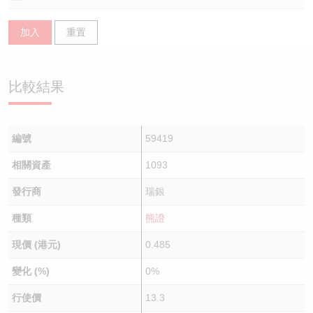
認股證/牛熊證日誌
牛熊證到期結算價查詢
中資ETFs溢價比較
加入
重置
認股證文件及公告
牛熊證分析儀
AH 股價對照
比較結果
認股證文件及公告 (瑞信)
牛熊證速算機
即市板塊表現
牛熊證文件及公告
ADR
編號
59419
牛熊證文件及公告 (瑞信)
收市競價變化
相關資產
1093
發行商
瑞銀
種類
熊證
現價 (港元)
0.485
變化 (%)
0%
行使價
13.3