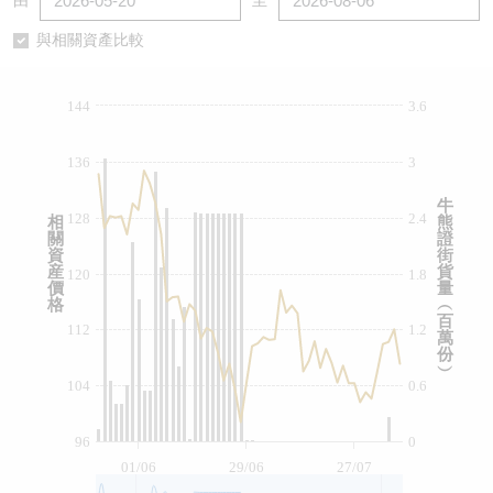
由
至
認股證/牛熊證日誌
牛熊證到期結算價查詢
中資ETFs溢價比較
與相關資產比較
認股證文件及公告
牛熊證分析儀
AH 股價對照
144
3.6
認股證文件及公告 (瑞信)
牛熊證速算機
即市板塊表現
136
3
牛熊證文件及公告
ADR
牛
128
2.4
相
熊
關
證
牛熊證文件及公告 (瑞信)
收市競價變化
資
街
産
貨
120
1.8
價
量
格
︵
百
112
1.2
萬
份
︶
104
0.6
96
0
01/06
29/06
27/07