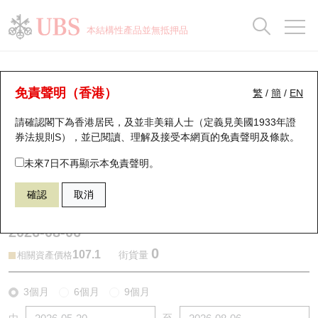
正股資料及市場統計
認股證分析儀
牛熊證分析儀
輪證市場統計
港股通資金流
瑞銀輪證教室
認股證
牛熊證
本結構性產品並無抵押品
認股證搜尋
表現
圖搜牛熊
表現
十大成交
港股通資金流
十大成交
瑞銀輪證教室
牛熊證分析儀
瑞銀認股證一覽
街貨統計
街貨統計
十大升幅/跌幅
正股分析儀
持股比重
每月輪證大市專題
牛熊全景快搜
免責聲明（香港）
繁
/
簡
/
EN
表現
街貨統計
比較
請確認閣下為香港居民，及並非美籍人士（定義見美國1933年證
新發行瑞銀認股證
比較
牛熊證搜尋
比較
十大認股證成交分佈
二十大活躍股份
顯示所有持股比重
輪證專欄
券法規則S），並已閱讀、理解及接受本網頁的
免責聲明及條款
。
即將到期認股證
牛熊證街貨分佈圖
十天股證佔大市成交
恒指成份股
講座及教育短片
59335 瑞銀
熊證
未來7日不再顯示本免責聲明。
9888 百度股份有限公司
確認
取消
認股證到期結算價查詢
正股牛熊證列表
資金流
國指成份股
認股證投資者教育
2026-08-06
認股證分析儀
新發行瑞銀牛熊證
街貨統計
科指成份股
牛熊證投資者教育
0
107.1
街貨量
相關資產價格
認股證速算機
已收回牛熊證剩餘價值
三十大平均引伸波幅
相關資產沽空
認股證牛熊證常問問題
3個月
6個月
9個月
引伸波幅比較圖
即將到期牛熊證
業績及經濟日曆