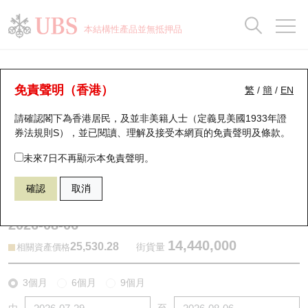
正股資料及市場統計
認股證分析儀
牛熊證分析儀
輪證市場統計
港股通資金流
瑞銀輪證教室
認股證
牛熊證
本結構性產品並無抵押品
認股證搜尋
表現
圖搜牛熊
表現
十大成交
港股通資金流
十大成交
瑞銀輪證教室
牛熊證分析儀
瑞銀認股證一覽
街貨統計
街貨統計
十大升幅/跌幅
正股分析儀
持股比重
每月輪證大市專題
牛熊全景快搜
免責聲明（香港）
繁
/
簡
/
EN
表現
街貨統計
比較
請確認閣下為香港居民，及並非美籍人士（定義見美國1933年證
新發行瑞銀認股證
比較
牛熊證搜尋
比較
十大認股證成交分佈
二十大活躍股份
顯示所有持股比重
輪證專欄
券法規則S），並已閱讀、理解及接受本網頁的
免責聲明及條款
。
即將到期認股證
牛熊證街貨分佈圖
十天股證佔大市成交
恒指成份股
講座及教育短片
67438 瑞銀
牛證
未來7日不再顯示本免責聲明。
HSI 恒生指數
確認
取消
認股證到期結算價查詢
正股牛熊證列表
資金流
國指成份股
認股證投資者教育
2026-08-06
認股證分析儀
新發行瑞銀牛熊證
街貨統計
科指成份股
牛熊證投資者教育
14,440,000
25,530.28
街貨量
相關資產價格
認股證速算機
已收回牛熊證剩餘價值
三十大平均引伸波幅
相關資產沽空
認股證牛熊證常問問題
3個月
6個月
9個月
引伸波幅比較圖
即將到期牛熊證
業績及經濟日曆