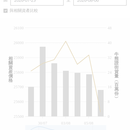
由
至
認股證/牛熊證日誌
牛熊證到期結算價查詢
中資ETFs溢價比較
與相關資產比較
認股證文件及公告
牛熊證分析儀
AH 股價對照
26100
48
認股證文件及公告 (瑞信)
牛熊證速算機
即市板塊表現
26000
40
牛熊證文件及公告
ADR
牛
25900
32
相
熊
關
證
牛熊證文件及公告 (瑞信)
收市競價變化
資
街
産
貨
25800
24
價
量
格
︵
百
25700
16
萬
份
︶
25600
8
25500
0
30/07
03/08
05/08