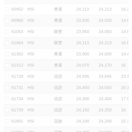
認股證/牛熊證日誌
牛熊證到期結算價查詢
中資ETFs溢價比較
60952
HSI
摩通
24,113
24,213
16.2
60960
HSI
摩通
23,930
24,030
14.6
認股證文件及公告
牛熊證分析儀
AH 股價對照
61053
HSI
匯豐
23,950
24,050
14.8
認股證文件及公告 (瑞信)
牛熊證速算機
即市板塊表現
61064
HSI
匯豐
24,113
24,213
16.8
牛熊證文件及公告
ADR
61302
HSI
摩通
23,900
24,000
14.4
61312
HSI
摩通
24,070
24,170
16
牛熊證文件及公告 (瑞信)
收市競價變化
61728
HSI
信證
24,595
24,695
23.1
61731
HSI
信證
24,450
24,550
20.1
61734
HSI
信證
24,300
24,400
17.9
61739
HSI
信證
24,150
24,250
16
61801
HSI
花旗
24,100
24,200
15.3