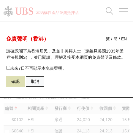
正股資料及市場統計
認股證分析儀
牛熊證分析儀
輪證市場統計
港股通資金流
瑞銀輪證教室
認股證
牛熊證
本結構性產品並無抵押品
認股證搜尋
表現
圖搜牛熊
表現
十大成交
港股通資金流
十大成交
瑞銀輪證教室
牛熊證分析儀
瑞銀認股證一覽
街貨統計
街貨統計
十大升幅/跌幅
正股分析儀
持股比重
每月輪證大市專題
牛熊全景快搜
免責聲明（香港）
繁
/
簡
/
EN
表現
街貨統計
比較
請確認閣下為香港居民，及並非美籍人士（定義見美國1933年證
新發行瑞銀認股證
比較
牛熊證搜尋
比較
十大認股證成交分佈
二十大活躍股份
顯示所有持股比重
輪證專欄
券法規則S），並已閱讀、理解及接受本網頁的
免責聲明及條款
。
即將到期認股證
牛熊證街貨分佈圖
十天股證佔大市成交
恒指成份股
講座及教育短片
67438 瑞銀
牛證
未來7日不再顯示本免責聲明。
HSI 恒生指數
確認
取消
認股證到期結算價查詢
正股牛熊證列表
資金流
國指成份股
認股證投資者教育
認股證分析儀
新發行瑞銀牛熊證
街貨統計
科指成份股
牛熊證投資者教育
選擇牛熊證作比較 *你可以選擇最多
三
隻牛熊證
編號
相關資產
發行商
行使價
收回價
實際槓
認股證速算機
已收回牛熊證剩餘價值
三十大平均引伸波幅
相關資產沽空
認股證牛熊證常問問題
60102
HSI
摩通
24,020
24,120
15.5
引伸波幅比較圖
即將到期牛熊證
業績及經濟日曆
60640
HSI
信證
24,113
24,213
15.6