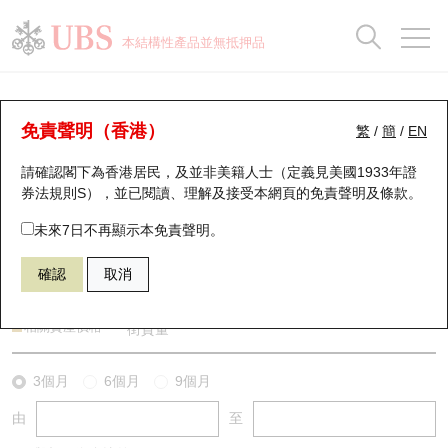
正股資料及市場統計
認股證分析儀
牛熊證分析儀
輪證市場統計
港股通資金流
瑞銀輪證教室
認股證
牛熊證
本結構性產品並無抵押品
認股證搜尋
表現
圖搜牛熊
表現
十大成交
港股通資金流
十大成交
瑞銀輪證教室
牛熊證分析儀
瑞銀認股證一覽
街貨統計
街貨統計
十大升幅/跌幅
正股分析儀
持股比重
每月輪證大市專題
牛熊全景快搜
免責聲明（香港）
繁
/
簡
/
EN
表現
街貨統計
比較
請確認閣下為香港居民，及並非美籍人士（定義見美國1933年證
新發行瑞銀認股證
比較
牛熊證搜尋
比較
十大認股證成交分佈
二十大活躍股份
顯示所有持股比重
輪證專欄
券法規則S），並已閱讀、理解及接受本網頁的
免責聲明及條款
。
即將到期認股證
牛熊證街貨分佈圖
十天股證佔大市成交
恒指成份股
講座及教育短片
55819 瑞銀
牛證
未來7日不再顯示本免責聲明。
HSI 恒生指數
確認
取消
認股證到期結算價查詢
正股牛熊證列表
資金流
國指成份股
認股證投資者教育
認股證分析儀
新發行瑞銀牛熊證
街貨統計
科指成份股
牛熊證投資者教育
相關資產價格
街貨量
認股證速算機
已收回牛熊證剩餘價值
三十大平均引伸波幅
相關資產沽空
認股證牛熊證常問問題
3個月
6個月
9個月
由
至
引伸波幅比較圖
即將到期牛熊證
業績及經濟日曆