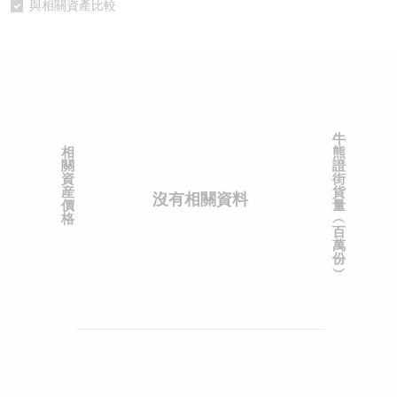
與相關資產比較
認股證/牛熊證日誌
牛熊證到期結算價查詢
中資ETFs溢價比較
認股證文件及公告
牛熊證分析儀
AH 股價對照
認股證文件及公告 (瑞信)
牛熊證速算機
即市板塊表現
牛
相
熊
牛熊證文件及公告
ADR
關
證
資
街
産
貨
沒有相關資料
牛熊證文件及公告 (瑞信)
收市競價變化
價
量
格
︵
百
萬
份
︶