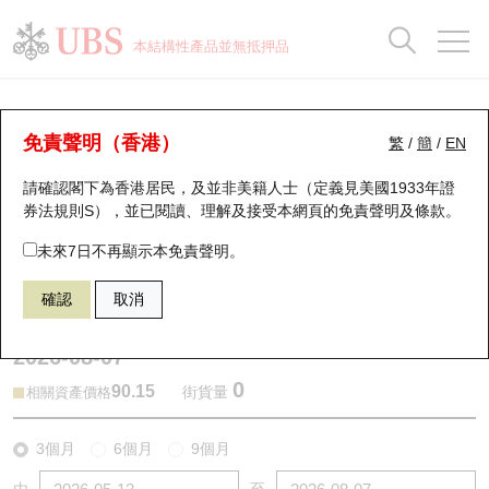
正股資料及市場統計
認股證分析儀
牛熊證分析儀
輪證市場統計
港股通資金流
瑞銀輪證教室
認股證
牛熊證
本結構性產品並無抵押品
認股證搜尋
表現
圖搜牛熊
表現
十大成交
港股通資金流
十大成交
瑞銀輪證教室
牛熊證分析儀
瑞銀認股證一覽
街貨統計
街貨統計
十大升幅/跌幅
正股分析儀
持股比重
每月輪證大市專題
牛熊全景快搜
免責聲明（香港）
繁
/
簡
/
EN
表現
街貨統計
比較
請確認閣下為香港居民，及並非美籍人士（定義見美國1933年證
新發行瑞銀認股證
比較
牛熊證搜尋
比較
十大認股證成交分佈
二十大活躍股份
顯示所有持股比重
輪證專欄
券法規則S），並已閱讀、理解及接受本網頁的
免責聲明及條款
。
即將到期認股證
牛熊證街貨分佈圖
十天股證佔大市成交
恒指成份股
講座及教育短片
56313 瑞銀
熊證
未來7日不再顯示本免責聲明。
1211 比亞迪股份
確認
取消
認股證到期結算價查詢
正股牛熊證列表
資金流
國指成份股
認股證投資者教育
2026-08-07
認股證分析儀
新發行瑞銀牛熊證
街貨統計
科指成份股
牛熊證投資者教育
0
90.15
街貨量
相關資產價格
認股證速算機
已收回牛熊證剩餘價值
三十大平均引伸波幅
相關資產沽空
認股證牛熊證常問問題
3個月
6個月
9個月
引伸波幅比較圖
即將到期牛熊證
業績及經濟日曆