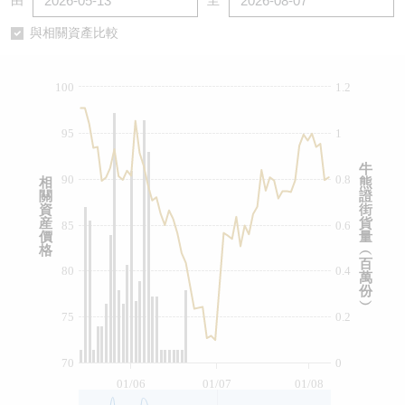
由
至
認股證/牛熊證日誌
牛熊證到期結算價查詢
中資ETFs溢價比較
與相關資產比較
認股證文件及公告
牛熊證分析儀
AH 股價對照
100
1.2
認股證文件及公告 (瑞信)
牛熊證速算機
即市板塊表現
95
1
牛熊證文件及公告
ADR
牛
90
0.8
相
熊
關
證
牛熊證文件及公告 (瑞信)
收市競價變化
資
街
産
貨
85
0.6
價
量
格
︵
百
80
0.4
萬
份
︶
75
0.2
70
0
01/06
01/07
01/08