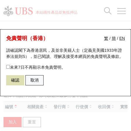
正股資料及市場統計
認股證分析儀
牛熊證分析儀
輪證市場統計
港股通資金流
瑞銀輪證教室
認股證
牛熊證
本結構性產品並無抵押品
認股證搜尋
表現
圖搜牛熊
表現
十大成交
港股通資金流
十大成交
瑞銀輪證教室
牛熊證分析儀
瑞銀認股證一覽
街貨統計
街貨統計
十大升幅/跌幅
正股分析儀
持股比重
每月輪證大市專題
牛熊全景快搜
免責聲明（香港）
繁
/
簡
/
EN
表現
街貨統計
比較
請確認閣下為香港居民，及並非美籍人士（定義見美國1933年證
新發行瑞銀認股證
比較
牛熊證搜尋
比較
十大認股證成交分佈
二十大活躍股份
顯示所有持股比重
輪證專欄
券法規則S），並已閱讀、理解及接受本網頁的
免責聲明及條款
。
即將到期認股證
牛熊證街貨分佈圖
十天股證佔大市成交
恒指成份股
講座及教育短片
56313 瑞銀
熊證
未來7日不再顯示本免責聲明。
1211 比亞迪股份
確認
取消
認股證到期結算價查詢
正股牛熊證列表
資金流
國指成份股
認股證投資者教育
認股證分析儀
新發行瑞銀牛熊證
街貨統計
科指成份股
牛熊證投資者教育
選擇牛熊證作比較 *你可以選擇最多
三
隻牛熊證
編號
相關資產
發行商
行使價
收回價
實際槓
認股證速算機
已收回牛熊證剩餘價值
三十大平均引伸波幅
相關資產沽空
認股證牛熊證常問問題
加入
重置
引伸波幅比較圖
即將到期牛熊證
業績及經濟日曆