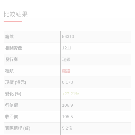
認股證/牛熊證日誌
牛熊證到期結算價查詢
中資ETFs溢價比較
比較結果
認股證文件及公告
牛熊證分析儀
AH 股價對照
編號
56313
認股證文件及公告 (瑞信)
牛熊證速算機
即市板塊表現
相關資產
1211
牛熊證文件及公告
ADR
發行商
瑞銀
牛熊證文件及公告 (瑞信)
收市競價變化
種類
熊證
現價 (港元)
0.173
變化 (%)
+27.21%
行使價
106.9
收回價
105.5
實際槓桿 (倍)
5.2倍