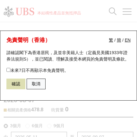
正股資料及市場統計
認股證分析儀
牛熊證分析儀
輪證市場統計
港股通資金流
瑞銀輪證教室
認股證
牛熊證
本結構性產品並無抵押品
認股證搜尋
表現
圖搜牛熊
表現
十大成交
港股通資金流
十大成交
瑞銀輪證教室
牛熊證分析儀
瑞銀認股證一覽
街貨統計
街貨統計
十大升幅/跌幅
正股分析儀
持股比重
每月輪證大市專題
牛熊全景快搜
免責聲明（香港）
繁
/
簡
/
EN
表現
街貨統計
比較
請確認閣下為香港居民，及並非美籍人士（定義見美國1933年證
新發行瑞銀認股證
比較
牛熊證搜尋
比較
十大認股證成交分佈
二十大活躍股份
顯示所有持股比重
輪證專欄
券法規則S），並已閱讀、理解及接受本網頁的
免責聲明及條款
。
即將到期認股證
牛熊證街貨分佈圖
十天股證佔大市成交
恒指成份股
講座及教育短片
54752 瑞銀
牛證
未來7日不再顯示本免責聲明。
0700 騰訊控股
確認
取消
認股證到期結算價查詢
正股牛熊證列表
資金流
國指成份股
認股證投資者教育
2026-08-07
認股證分析儀
新發行瑞銀牛熊證
街貨統計
科指成份股
牛熊證投資者教育
0
478.8
街貨量
相關資產價格
認股證速算機
已收回牛熊證剩餘價值
三十大平均引伸波幅
相關資產沽空
認股證牛熊證常問問題
3個月
6個月
9個月
引伸波幅比較圖
即將到期牛熊證
業績及經濟日曆