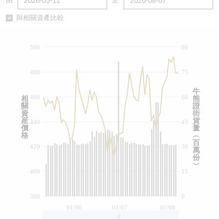
由
至
認股證/牛熊證日誌
牛熊證到期結算價查詢
中資ETFs溢價比較
與相關資產比較
認股證文件及公告
牛熊證分析儀
AH 股價對照
500
90
認股證文件及公告 (瑞信)
牛熊證速算機
即市板塊表現
480
75
牛熊證文件及公告
ADR
牛
460
60
相
熊
關
證
牛熊證文件及公告 (瑞信)
收市競價變化
資
街
産
貨
440
45
價
量
格
︵
百
420
30
萬
份
︶
400
15
380
0
01/06
01/07
01/08