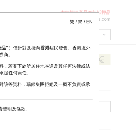
本結構性產品並無抵押品
+852 2971 6668
ol-hkwarrants@ubs.com
繁
/
簡
/
EN
產品”
）僅針對及擬向
香港
居民發售。香港境外
券商。
料，若閣下於所居住地區違反其任何法律或法
承擔任何責任。
對該等資料，瑞銀集團拒絕及一概不負責或承
責聲明及條款
。