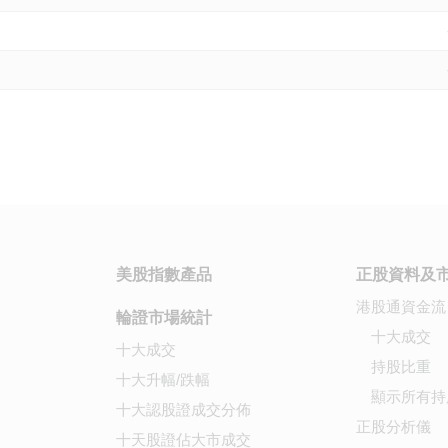
美股指數產品
正股資料及
港股通資金流
輪證市場統計
十大成交
十大成交
持股比重
十大升幅/跌幅
顯示所有持
十大認股證成交分佈
正股分析儀
十天股證佔大市成交