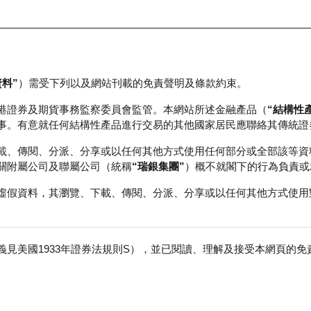
資料”
）需受下列以及網站刊載的免責聲明及條款約束。
正股資料及市場統計
瑞銀輪證教室
港證券及期貨事務監察委員會監管。本網站所述金融產品（
“結構性
事。有意就任何結構性產品進行交易的其他國家居民應聯絡其傳統證
載、傳閱、分派、分享或以任何其他方式使用任何部分或全部該等資
關附屬公司及聯屬公司（統稱
“瑞銀集團”
）概不就閣下的行為負責或
虛假資料，其瀏覽、下載、傳閱、分派、分享或以任何其他方式使用
見美國1933年證券法規則S），並已閱讀、理解及接受本網頁的
數
免
0