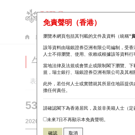
免責聲明（香港）
瀏覽本網頁包括其刊載的文件及資料（統稱
“
認股證
牛熊證
美股指數產品
輪證市場統計
該等資料由瑞銀證券亞洲有限公司編制，受香
人士不得瀏覽、使用、依賴或根據該等資料行
牛熊證分析儀
當地法律及法規或會禁止或限制閣下瀏覽、下
規，瑞士銀行、瑞銀證券亞洲有限公司及其相
表現
街貨統計
比較
此外，若任何人士或實體就其所居住地區提供
擔任何責任。
53898 瑞銀
熊證
請確認閣下為香港居民，及並非美籍人士（定義
HSI 恒生指
未來7日不再顯示本免責聲明。
2026-08-07
相關資產價格
25,668.03
街貨量
確認
取消