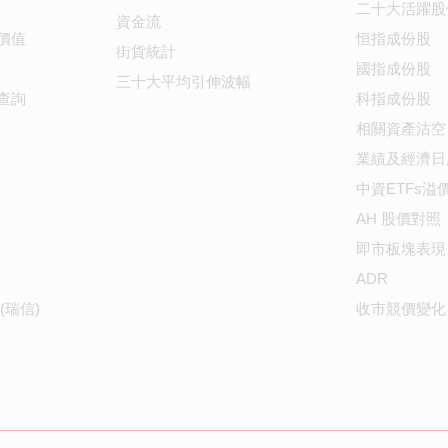
二十大活躍股
資金流
價值
恒指成份股
街貨統計
國指成份股
三十大平均引伸波幅
查詢
科指成份股
相關資產沽空
業績及經濟日
中資ETFs溢
AH 股價對照
即市板塊表現
ADR
(瑞信)
收市競價變化