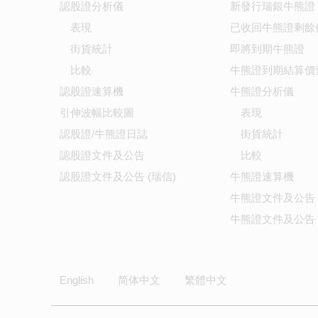
認股證分析儀
新發行瑞銀牛熊證
表現
已收回牛熊證剩餘
街貨統計
即將到期牛熊證
比較
牛熊證到期結算價
認股證速算機
牛熊證分析儀
引伸波幅比較圖
表現
認股證/牛熊證日誌
街貨統計
認股證文件及公告
比較
認股證文件及公告 (瑞信)
牛熊證速算機
牛熊證文件及公告
牛熊證文件及公告 
English
简体中文
繁體中文