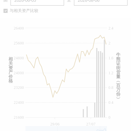
由
至
认股证/牛熊证日志
牛熊证到期结算价查找
中资ETFs溢价比较
与相关资产比较
认股证文件及公告
牛熊证分析仪
AH 股价对照
26400
2.4
认股证文件及公告 (瑞信)
牛熊证速算机
即市板块表现
25600
2
牛熊证文件及公告
ADR
牛
24800
1.6
相
熊
关
证
牛熊证文件及公告 (瑞信)
收市竞价变化
资
街
产
货
24000
1.2
价
量
格
︵
百
23200
0.8
万
份
︶
22400
0.4
21600
0
29/06
27/07