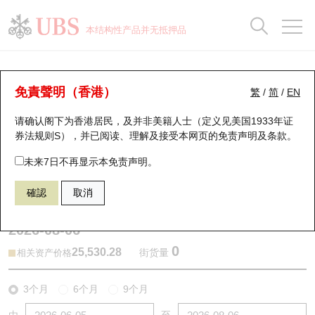
正股数据及市场统计
认股证分析仪
牛熊证分析仪
轮证市场统计
港股通资金流
瑞银轮证教室
认股证
牛熊证
本结构性产品并无抵押品
认股证搜寻
表现
图搜牛熊
表现
十大成交
港股通资金流
十大成交
瑞银轮证教室
牛熊证分析仪
瑞银认股证一览
街货统计
街货统计
十大升幅/跌幅
正股分析仪
持股比重
每月轮证大市专题
牛熊全景快搜
免責聲明（香港）
繁
/
简
/
EN
表现
街货统计
比较
请确认阁下为香港居民，及并非美籍人士（定义见美国1933年证
新发行瑞银认股证
比较
牛熊证搜寻
比较
十大认股证成交分布
二十大活跃股份
显示所有持股比重
轮证专栏
券法规则S），并已阅读、理解及接受本网页的
免责声明及条款
。
即将到期认股证
牛熊证街货分布图
十天股证占大市成交
恒指成份股
讲座及教育短片
53898 瑞银
熊证
未来7日不再显示本免责声明。
HSI 恒生指数
確認
取消
认股证到期结算价查找
正股牛熊证列表
资金流
国指成份股
认股证投资者教育
2026-08-06
认股证分析仪
新发行瑞银牛熊证
街货统计
科指成份股
牛熊证投资者教育
0
25,530.28
街货量
相关资产价格
认股证速算机
已收回牛熊证剩余价值
三十大平均引伸波幅
相关资产沽空
认股证牛熊证常问问题
3个月
6个月
9个月
引伸波幅比较图
即将到期牛熊证
业绩及经济日历