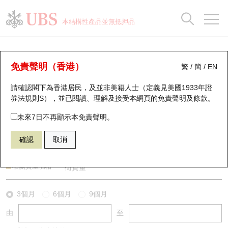
正股資料及市場統計
認股證分析儀
牛熊證分析儀
輪證市場統計
港股通資金流
瑞銀輪證教室
認股證
牛熊證
本結構性產品並無抵押品
認股證搜尋
表現
圖搜牛熊
表現
十大成交
港股通資金流
十大成交
瑞銀輪證教室
牛熊證分析儀
瑞銀認股證一覽
街貨統計
街貨統計
十大升幅/跌幅
正股分析儀
持股比重
每月輪證大市專題
牛熊全景快搜
免責聲明（香港）
繁
/
簡
/
EN
表現
街貨統計
比較
請確認閣下為香港居民，及並非美籍人士（定義見美國1933年證
新發行瑞銀認股證
比較
牛熊證搜尋
比較
十大認股證成交分佈
二十大活躍股份
顯示所有持股比重
輪證專欄
券法規則S），並已閱讀、理解及接受本網頁的
免責聲明及條款
。
即將到期認股證
牛熊證街貨分佈圖
十天股證佔大市成交
恒指成份股
講座及教育短片
55819 瑞銀
牛證
未來7日不再顯示本免責聲明。
HSI 恒生指數
確認
取消
認股證到期結算價查詢
正股牛熊證列表
資金流
國指成份股
認股證投資者教育
認股證分析儀
新發行瑞銀牛熊證
街貨統計
科指成份股
牛熊證投資者教育
相關資產價格
街貨量
認股證速算機
已收回牛熊證剩餘價值
三十大平均引伸波幅
相關資產沽空
認股證牛熊證常問問題
3個月
6個月
9個月
由
至
引伸波幅比較圖
即將到期牛熊證
業績及經濟日曆