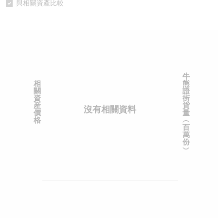
與相關資產比較
認股證/牛熊證日誌
牛熊證到期結算價查詢
中資ETFs溢價比較
認股證文件及公告
牛熊證分析儀
AH 股價對照
認股證文件及公告 (瑞信)
牛熊證速算機
即市板塊表現
牛
相
熊
牛熊證文件及公告
ADR
關
證
資
街
産
貨
沒有相關資料
牛熊證文件及公告 (瑞信)
收市競價變化
價
量
格
︵
百
萬
份
︶