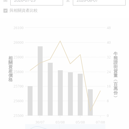
由
至
認股證/牛熊證日誌
牛熊證到期結算價查詢
中資ETFs溢價比較
與相關資產比較
認股證文件及公告
牛熊證分析儀
AH 股價對照
26100
48
認股證文件及公告 (瑞信)
牛熊證速算機
即市板塊表現
26000
40
牛熊證文件及公告
ADR
牛
25900
32
相
熊
關
證
牛熊證文件及公告 (瑞信)
收市競價變化
資
街
産
貨
25800
24
價
量
格
︵
百
25700
16
萬
份
︶
25600
8
25500
0
30/07
03/08
05/08
07/08