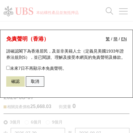
正股資料及市場統計
認股證分析儀
牛熊證分析儀
輪證市場統計
港股通資金流
瑞銀輪證教室
認股證
牛熊證
本結構性產品並無抵押品
認股證搜尋
表現
圖搜牛熊
表現
十大成交
港股通資金流
十大成交
瑞銀輪證教室
牛熊證分析儀
瑞銀認股證一覽
街貨統計
街貨統計
十大升幅/跌幅
正股分析儀
持股比重
每月輪證大市專題
牛熊全景快搜
免責聲明（香港）
繁
/
簡
/
EN
表現
街貨統計
比較
請確認閣下為香港居民，及並非美籍人士（定義見美國1933年證
新發行瑞銀認股證
比較
牛熊證搜尋
比較
十大認股證成交分佈
二十大活躍股份
顯示所有持股比重
輪證專欄
券法規則S），並已閱讀、理解及接受本網頁的
免責聲明及條款
。
即將到期認股證
牛熊證街貨分佈圖
十天股證佔大市成交
恒指成份股
講座及教育短片
67438 瑞銀
牛證
未來7日不再顯示本免責聲明。
HSI 恒生指數
確認
取消
認股證到期結算價查詢
正股牛熊證列表
資金流
國指成份股
認股證投資者教育
2026-08-07
認股證分析儀
新發行瑞銀牛熊證
街貨統計
科指成份股
牛熊證投資者教育
0
25,668.03
街貨量
相關資產價格
認股證速算機
已收回牛熊證剩餘價值
三十大平均引伸波幅
相關資產沽空
認股證牛熊證常問問題
3個月
6個月
9個月
引伸波幅比較圖
即將到期牛熊證
業績及經濟日曆