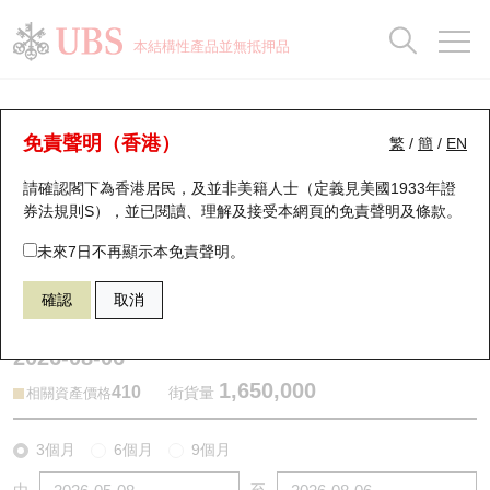
正股資料及市場統計
認股證分析儀
牛熊證分析儀
輪證市場統計
港股通資金流
瑞銀輪證教室
認股證
牛熊證
本結構性產品並無抵押品
認股證搜尋
表現
圖搜牛熊
表現
十大成交
港股通資金流
十大成交
瑞銀輪證教室
牛熊證分析儀
瑞銀認股證一覽
街貨統計
街貨統計
十大升幅/跌幅
正股分析儀
持股比重
每月輪證大市專題
牛熊全景快搜
免責聲明（香港）
繁
/
簡
/
EN
表現
街貨統計
比較
請確認閣下為香港居民，及並非美籍人士（定義見美國1933年證
新發行瑞銀認股證
比較
牛熊證搜尋
比較
十大認股證成交分佈
二十大活躍股份
顯示所有持股比重
輪證專欄
券法規則S），並已閱讀、理解及接受本網頁的
免責聲明及條款
。
即將到期認股證
牛熊證街貨分佈圖
十天股證佔大市成交
恒指成份股
講座及教育短片
51627 瑞銀
牛證
未來7日不再顯示本免責聲明。
0388 香港交易所
確認
取消
認股證到期結算價查詢
正股牛熊證列表
資金流
國指成份股
認股證投資者教育
2026-08-06
認股證分析儀
新發行瑞銀牛熊證
街貨統計
科指成份股
牛熊證投資者教育
1,650,000
410
街貨量
相關資產價格
認股證速算機
已收回牛熊證剩餘價值
三十大平均引伸波幅
相關資產沽空
認股證牛熊證常問問題
3個月
6個月
9個月
引伸波幅比較圖
即將到期牛熊證
業績及經濟日曆