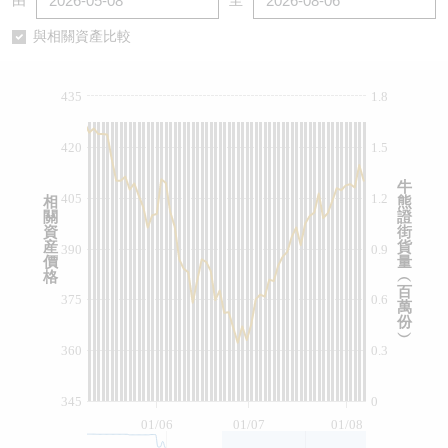
由
至
認股證/牛熊證日誌
牛熊證到期結算價查詢
中資ETFs溢價比較
與相關資產比較
認股證文件及公告
牛熊證分析儀
AH 股價對照
435
1.8
認股證文件及公告 (瑞信)
牛熊證速算機
即市板塊表現
420
1.5
牛熊證文件及公告
ADR
牛
405
1.2
相
熊
關
證
牛熊證文件及公告 (瑞信)
收市競價變化
資
街
産
貨
390
0.9
價
量
格
︵
百
375
0.6
萬
份
︶
360
0.3
345
0
01/06
01/07
01/08