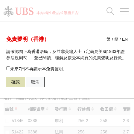
正股資料及市場統計
認股證分析儀
牛熊證分析儀
輪證市場統計
港股通資金流
瑞銀輪證教室
認股證
牛熊證
本結構性產品並無抵押品
認股證搜尋
表現
圖搜牛熊
表現
十大成交
港股通資金流
十大成交
瑞銀輪證教室
牛熊證分析儀
瑞銀認股證一覽
街貨統計
街貨統計
十大升幅/跌幅
正股分析儀
持股比重
每月輪證大市專題
牛熊全景快搜
免責聲明（香港）
繁
/
簡
/
EN
表現
街貨統計
比較
請確認閣下為香港居民，及並非美籍人士（定義見美國1933年證
新發行瑞銀認股證
比較
牛熊證搜尋
比較
十大認股證成交分佈
二十大活躍股份
顯示所有持股比重
輪證專欄
券法規則S），並已閱讀、理解及接受本網頁的
免責聲明及條款
。
即將到期認股證
牛熊證街貨分佈圖
十天股證佔大市成交
恒指成份股
講座及教育短片
51627 瑞銀
牛證
未來7日不再顯示本免責聲明。
0388 香港交易所
確認
取消
認股證到期結算價查詢
正股牛熊證列表
資金流
國指成份股
認股證投資者教育
認股證分析儀
新發行瑞銀牛熊證
街貨統計
科指成份股
牛熊證投資者教育
選擇牛熊證作比較 *你可以選擇最多
三
隻牛熊證
編號
相關資產
發行商
行使價
收回價
實際槓
認股證速算機
已收回牛熊證剩餘價值
三十大平均引伸波幅
相關資產沽空
認股證牛熊證常問問題
51346
0388
摩利
256.2
258
2.6
引伸波幅比較圖
即將到期牛熊證
業績及經濟日曆
51422
0388
法興
256
258
2.7