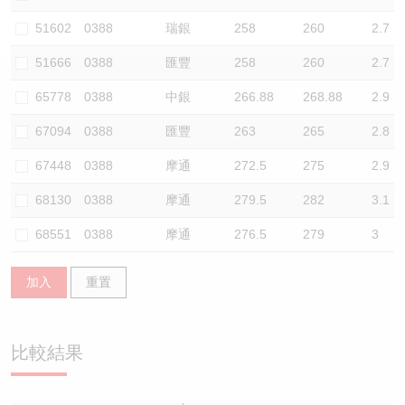
認股證/牛熊證日誌
牛熊證到期結算價查詢
中資ETFs溢價比較
51602
0388
瑞銀
258
260
2.7
51666
0388
匯豐
258
260
2.7
認股證文件及公告
牛熊證分析儀
AH 股價對照
65778
0388
中銀
266.88
268.88
2.9
認股證文件及公告 (瑞信)
牛熊證速算機
即市板塊表現
67094
0388
匯豐
263
265
2.8
牛熊證文件及公告
ADR
67448
0388
摩通
272.5
275
2.9
68130
0388
摩通
279.5
282
3.1
牛熊證文件及公告 (瑞信)
收市競價變化
68551
0388
摩通
276.5
279
3
加入
重置
比較結果